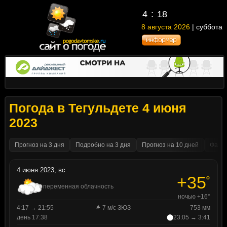
4
18
8 августа 2026
| суббота
Погода в Тегульдете 4 июня
2023
Прогноз на 3 дня
Подробно на 3 дня
Прогноз на 10 дней
Факти
4 июня 2023, вс
+35
°
переменная облачность
ночью +16°
4:17 → 21:55
7 м/с ЗЮЗ
753 мм
день 17:38
23:05 → 3:41