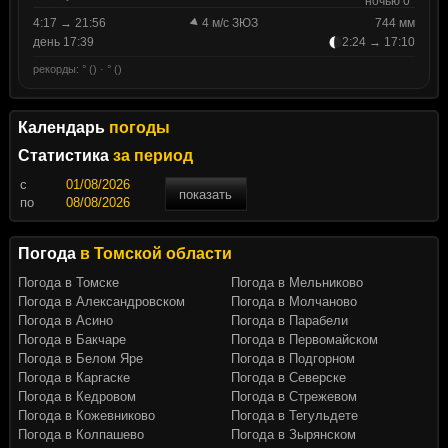
ночью 0°
4:17 → 21:56
4 м/с ЗЮЗ
744 мм
день 17:39
2:24 → 17:10
рекорды: ° () · ° ()
Календарь
погоды
Статистика
за период
c
показать
по
Погода
в Томской области
Погода в Томске
Погода в Мельниково
Погода в Александровском
Погода в Молчаново
Погода в Асино
Погода в Парабели
Погода в Бакчаре
Погода в Первомайском
Погода в Белом Яре
Погода в Подгорном
Погода в Каргаске
Погода в Северске
Погода в Кедровом
Погода в Стрежевом
Погода в Кожевниково
Погода в Тегульдете
Погода в Колпашево
Погода в Зырянском