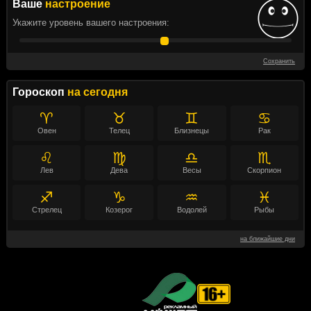
Ваше
настроение
Укажите уровень вашего настроения:
Сохранить
Гороскоп
на сегодня
♈
♉
♊
♋
Овен
Телец
Близнецы
Рак
♌
♍
♎
♏
Лев
Дева
Весы
Скорпион
♐
♑
♒
♓
Стрелец
Козерог
Водолей
Рыбы
на ближайшие дни