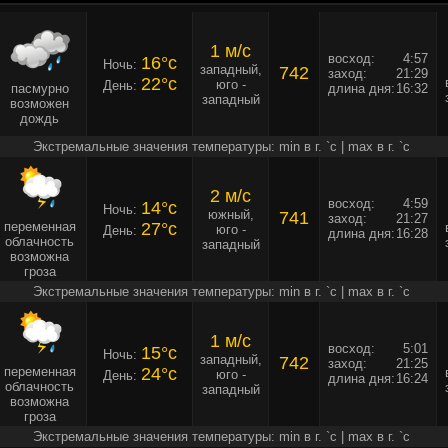
1 м/c
восход:
4:57
16°c
Ночь:
западный,
742
заход:
21:29
22°c
юго -
День:
пасмурно
длина дня:
16:32
западный
возможен
дождь
Экстремальные значения температуры: min в г. `c | max в г. `c
2 м/c
восход:
4:59
14°c
Ночь:
южный,
741
заход:
21:27
переменная
27°c
юго -
День:
длина дня:
16:28
облачность
западный
возможна
гроза
Экстремальные значения температуры: min в г. `c | max в г. `c
1 м/c
восход:
5:01
15°c
Ночь:
западный,
742
заход:
21:25
переменная
24°c
юго -
День:
длина дня:
16:24
облачность
западный
возможна
гроза
Экстремальные значения температуры: min в г. `c | max в г. `c