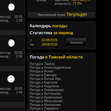
влажность:
77.0%
Тегульдет
Населенный пункт
восход:
20:31
заход:
1:43
Календарь
погоды
Статистика
за период
c
показать
по
восход:
22:00
заход:
2:05
Погода
в Томской области
Погода в Томске
Погода в Александровском
Погода в Асино
Погода в Бакчаре
Погода в Белом Яре
Погода в Каргаске
Погода в Кедровом
восход:
23:03
Погода в Кожевниково
заход:
2:49
Погода в Колпашево
Погода в Кривошеино
Погода в Мельниково
Погода в Молчаново
Погода в Парабели