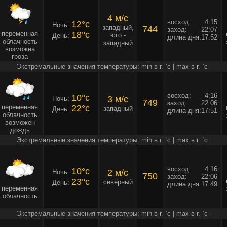
4 м/c
восход:
4:15
12°c
Ночь:
западный,
744
заход:
22:07
переменная
18°c
юго -
День:
длина дня:
17:52
облачность
западный
возможна
гроза
Экстремальные значения температуры: min в г. `c | max в г. `c
восход:
4:16
10°c
3 м/c
Ночь:
749
заход:
22:06
переменная
22°c
западный
День:
длина дня:
17:51
облачность
возможен
дождь
Экстремальные значения температуры: min в г. `c | max в г. `c
восход:
4:16
10°c
2 м/c
Ночь:
750
заход:
22:06
23°c
северный
День:
длина дня:
17:49
переменная
облачность
Экстремальные значения температуры: min в г. `c | max в г. `c