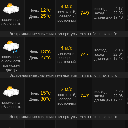
4 м/c
восход:
4:17
12°c
Ночь:
восточный,
749
заход:
22:05
25°c
северо -
День:
длина дня:
17:48
переменная
восточный
облачность
Экстремальные значения температуры: min в г. `c | max в г. `c
4 м/c
восход:
4:18
13°c
Ночь:
северный,
747
заход:
22:04
переменная
27°c
северо -
День:
длина дня:
17:46
облачность
восточный
возможен
дождь
Экстремальные значения температуры: min в г. `c | max в г. `c
2 м/c
восход:
4:20
15°c
Ночь:
восточный,
747
заход:
22:03
30°c
северо -
День:
длина дня:
17:44
переменная
восточный
облачность
Экстремальные значения температуры: min в г. `c | max в г. `c