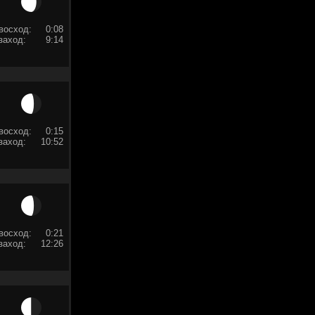
восход:
0:08
заход:
9:14
восход:
0:15
заход:
10:52
восход:
0:21
заход:
12:26