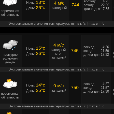
восход:
4:25
13°c
4 м/c
Ночь:
744
заход:
22:00
26°c
западный
День:
длина дня:
17:35
переменная
облачность
Экстремальные значения температуры: min в г. `c | max в г. `c
4 м/c
восход:
4:26
15°c
Ночь:
западный,
745
заход:
21:59
26°c
юго -
День:
пасмурно
длина дня:
17:32
западный
возможен
дождь
Экстремальные значения температуры: min в г. `c | max в г. `c
восход:
4:27
14°c
0 м/c
Ночь:
750
заход:
21:57
25°c
западный
День:
длина дня:
17:30
переменная
облачность
Экстремальные значения температуры: min в г. `c | max в г. `c