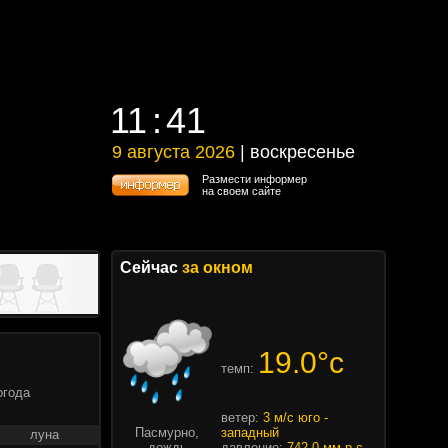
11
41
11
41
9 августа 2026
| воскресенье
9 августа 2026 | воскресенье
Размести информер
на своем сайте
Сейчас
за окном
19.0°c
темп:
огода
ветер:
3 м/с юго -
Пасмурно,
западный
луна
дождь
давление:
742.0 мм.р.с.