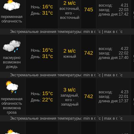
2 м/c
восход:
4:21
16°c
Ночь:
восточный,
745
заход:
22:03
31°c
юго -
День:
длина дня:
17:42
переменная
восточный
облачность
Экстремальные значения температуры: min в г. `c | max в г. `c
восход:
4:22
16°c
2 м/c
Ночь:
742
заход:
22:02
31°c
южный
День:
пасмурно
длина дня:
17:40
возможен
дождь
Экстремальные значения температуры: min в г. `c | max в г. `c
3 м/c
восход:
4:23
15°c
Ночь:
западный,
742
заход:
22:01
переменная
22°c
юго -
День:
длина дня:
17:37
облачность
западный
возможна
гроза
Экстремальные значения температуры: min в г. `c | max в г. `c