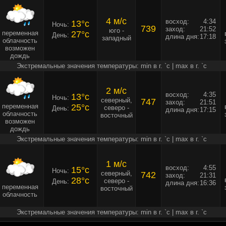
4 м/c
восход:
4:34
13°c
Ночь:
739
заход:
21:52
юго -
переменная
27°c
День:
длина дня:
17:18
западный
облачность
возможен
дождь
Экстремальные значения температуры: min в г. `c | max в г. `c
2 м/c
восход:
4:35
13°c
Ночь:
северный,
747
заход:
21:51
переменная
25°c
северо -
День:
длина дня:
17:15
облачность
восточный
возможен
дождь
Экстремальные значения температуры: min в г. `c | max в г. `c
1 м/c
восход:
4:55
15°c
Ночь:
северный,
742
заход:
21:31
28°c
северо -
День:
длина дня:
16:36
переменная
восточный
облачность
Экстремальные значения температуры: min в г. `c | max в г. `c