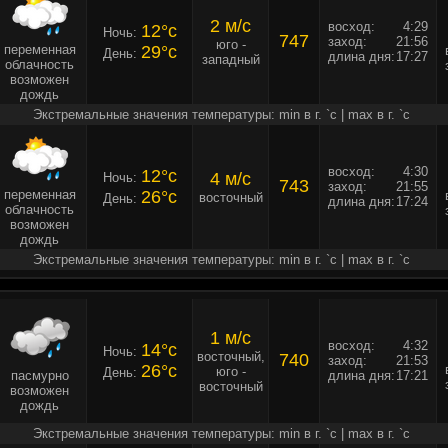
2 м/c
восход:
4:29
12°c
Ночь:
747
заход:
21:56
юго -
переменная
29°c
День:
длина дня:
17:27
западный
облачность
возможен
дождь
Экстремальные значения температуры: min в г. `c | max в г. `c
восход:
4:30
12°c
4 м/c
Ночь:
743
заход:
21:55
переменная
26°c
восточный
День:
длина дня:
17:24
облачность
возможен
дождь
Экстремальные значения температуры: min в г. `c | max в г. `c
1 м/c
восход:
4:32
14°c
Ночь:
восточный,
740
заход:
21:53
26°c
юго -
День:
пасмурно
длина дня:
17:21
восточный
возможен
дождь
Экстремальные значения температуры: min в г. `c | max в г. `c