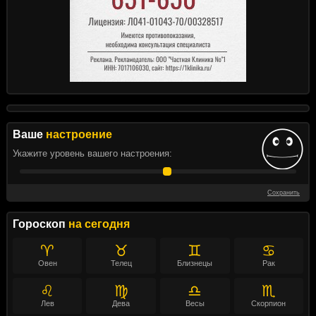
Ваше
настроение
Укажите уровень вашего настроения:
Сохранить
Гороскоп
на сегодня
♈
♉
♊
♋
Овен
Телец
Близнецы
Рак
♌
♍
♎
♏
Лев
Дева
Весы
Скорпион