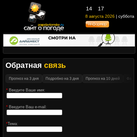
14
17
8 августа 2026
| суббота
Обратная
связь
Прогноз на 3 дня
Подробно на 3 дня
Прогноз на 10 дней
Факти
*
Введите Ваше имя:
*
Введите Ваш e-mail:
*
Тема: