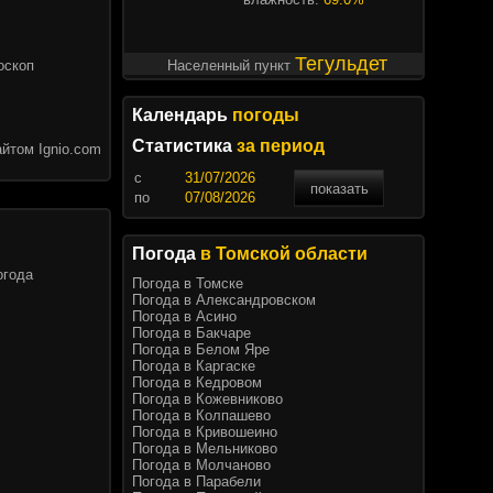
Тегульдет
оскоп
Населенный пункт
Календарь
погоды
Статистика
за период
йтом Ignio.com
c
показать
по
Погода
в Томской области
огода
Погода в Томске
Погода в Александровском
Погода в Асино
Погода в Бакчаре
Погода в Белом Яре
Погода в Каргаске
Погода в Кедровом
Погода в Кожевниково
Погода в Колпашево
Погода в Кривошеино
Погода в Мельниково
Погода в Молчаново
Погода в Парабели