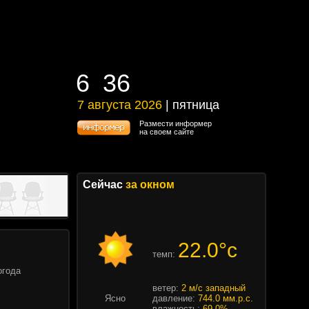
6
36
6
36
7 августа 2026
| пятница
7 августа 2026 | пятница
Размести информер
на своем сайте
Сейчас
за окном
22.0°c
темп:
огода
ветер:
2 м/с западный
Ясно
давление:
744.0 мм.р.с.
влажность:
69.0%