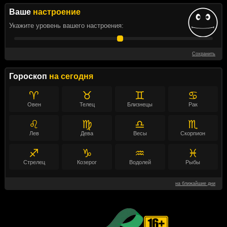
Ваше
настроение
Укажите уровень вашего настроения:
Сохранить
Гороскоп
на сегодня
♈
♉
♊
♋
Овен
Телец
Близнецы
Рак
♌
♍
♎
♏
Лев
Дева
Весы
Скорпион
♐
♑
♒
♓
Стрелец
Козерог
Водолей
Рыбы
на ближайшие дни