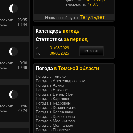
влажность:
77.0%
Тегульдет
Населенный пункт
восход:
23:35
закат:
18:44
Календарь
погоды
Статистика
за период
c
показать
по
восход:
0:00
закат:
19:48
Погода
в Томской области
Погода в Томске
Погода в Александровском
Погода в Асино
Погода в Бакчаре
Погода в Белом Яре
Погода в Каргаске
Погода в Кедровом
восход:
0:46
Погода в Кожевниково
закат:
20:24
Погода в Колпашево
Погода в Кривошеино
Погода в Мельниково
Погода в Молчаново
Погода в Парабели