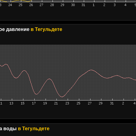
е давление
в Тегульдете
а воды
в Тегульдете