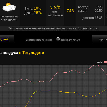
3 м/c
восход:
5:25
10°c
Ночь:
748
закат:
20:59
юго -
26°c
День:
восточный
переменная
долгота:
15:35
облачность
Экстремальные значения температуры: min в г. `c | max в г. `c
0 дней
прог
достоверность прогнозов
версия для печати
а воздуха
в Тегульдете