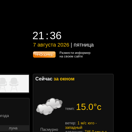
21
36
21
36
7 августа 2026
| пятница
7 августа 2026 | пятница
Размести информер
на своем сайте
Сейчас
за окном
15.0°c
темп:
огода
ветер:
1 м/с юго -
западный
луна
Пасмурно
давление:
746.0 мм.р.с.