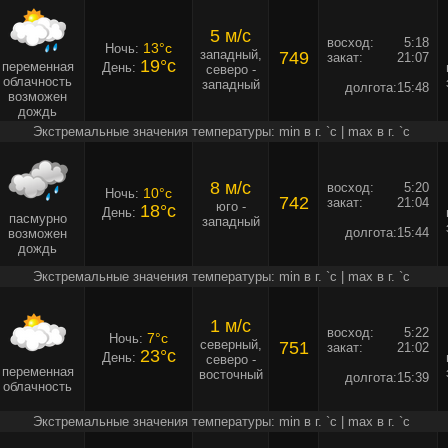
5 м/c
восход:
5:18
13°c
Ночь:
западный,
749
закат:
21:07
19°c
переменная
День:
северо -
облачность
западный
долгота:
15:48
возможен
дождь
Экстремальные значения температуры: min в г. `c | max в г. `c
8 м/c
восход:
5:20
10°c
Ночь:
742
закат:
21:04
юго -
18°c
День:
пасмурно
западный
долгота:
15:44
возможен
дождь
Экстремальные значения температуры: min в г. `c | max в г. `c
1 м/c
восход:
5:22
7°c
Ночь:
северный,
751
закат:
21:02
23°c
День:
северо -
переменная
восточный
долгота:
15:39
облачность
Экстремальные значения температуры: min в г. `c | max в г. `c