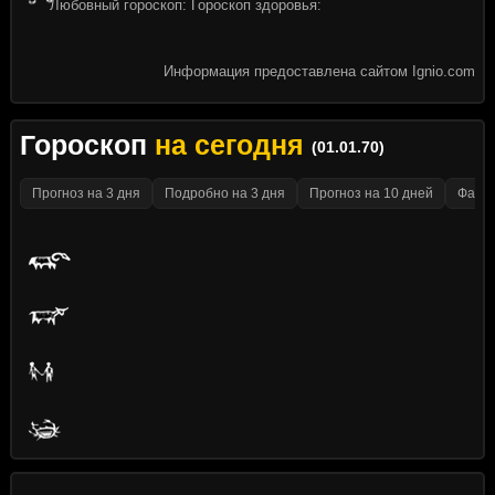
Любовный гороскоп: Гороскоп здоровья:
Информация предоставлена сайтом Ignio.com
Гороскоп
на сегодня
(01.01.70)
Прогноз на 3 дня
Подробно на 3 дня
Прогноз на 10 дней
Факти