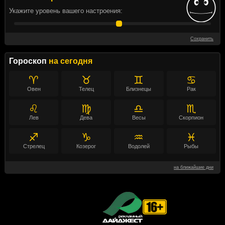
Укажите уровень вашего настроения:
Сохранить
Гороскоп
на сегодня
♈
♉
♊
♋
Овен
Телец
Близнецы
Рак
♌
♍
♎
♏
Лев
Дева
Весы
Скорпион
♐
♑
♒
♓
Стрелец
Козерог
Водолей
Рыбы
на ближайшие дни