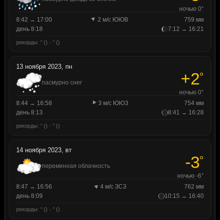
ночью 0°
8:42 → 17:00
2 м/с ЮЮВ
759 мм
день 8:18
7:12 → 16:21
рекорды: ° () · ° ()
13 ноября 2023, пн
+2
°
пасмурно снег
ночью 0°
8:44 → 16:58
3 м/с ЮЮЗ
754 мм
день 8:13
8:41 → 16:28
рекорды: ° () · ° ()
14 ноября 2023, вт
-3
°
переменная облачность
ночью -6°
8:47 → 16:56
4 м/с ЗСЗ
762 мм
день 8:09
10:15 → 16:40
рекорды: ° () · ° ()