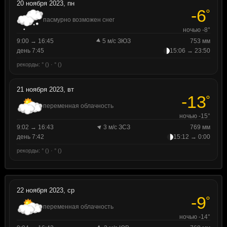
20 ноября 2023, пн
-6
°
пасмурно возможен снег
ночью -8°
9:00 → 16:45
5 м/с ЗЮЗ
753 мм
день 7:45
15:06 → 23:50
рекорды: ° () · ° ()
21 ноября 2023, вт
-13
°
переменная облачность
ночью -15°
9:02 → 16:43
3 м/с ЗСЗ
769 мм
день 7:42
15:12 → 0:00
рекорды: ° () · ° ()
22 ноября 2023, ср
-9
°
переменная облачность
ночью -14°