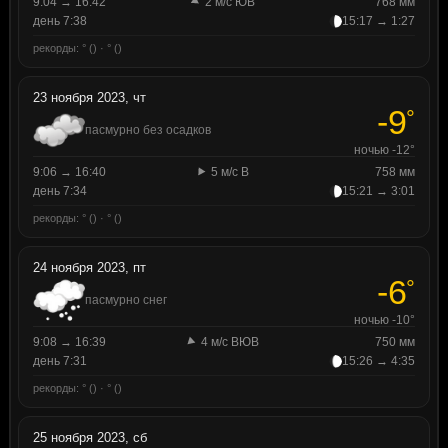
9:04 → 16:42
2 м/с ЮВ
768 мм
день 7:38
15:17 → 1:27
рекорды: ° () · ° ()
23 ноября 2023, чт
-9
°
пасмурно без осадков
ночью -12°
9:06 → 16:40
5 м/с В
758 мм
день 7:34
15:21 → 3:01
рекорды: ° () · ° ()
24 ноября 2023, пт
-6
°
пасмурно снег
ночью -10°
9:08 → 16:39
4 м/с ВЮВ
750 мм
день 7:31
15:26 → 4:35
рекорды: ° () · ° ()
25 ноября 2023, сб