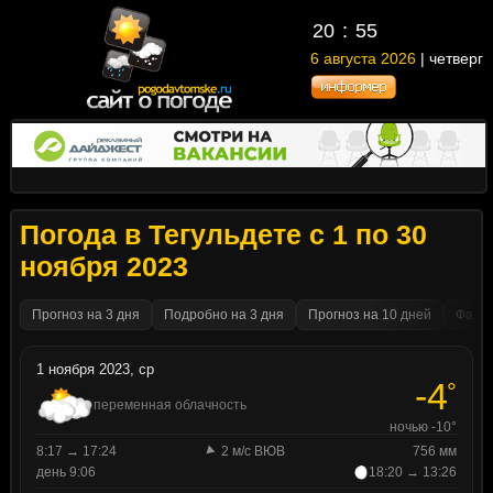
20
55
6 августа 2026
| четверг
Погода в Тегульдете с 1 по 30
ноября 2023
Прогноз на 3 дня
Подробно на 3 дня
Прогноз на 10 дней
Факти
1 ноября 2023, ср
-4
°
переменная облачность
ночью -10°
8:17 → 17:24
2 м/с ВЮВ
756 мм
день 9:06
18:20 → 13:26