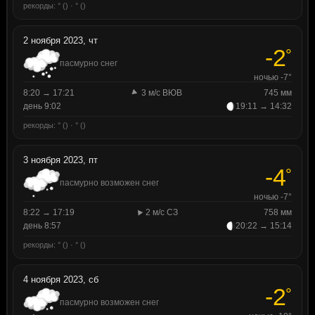
рекорды: ° () · ° ()
2 ноября 2023, чт
-2
°
пасмурно снег
ночью -7°
8:20 → 17:21
3 м/с ВЮВ
745 мм
день 9:02
19:11 → 14:32
рекорды: ° () · ° ()
3 ноября 2023, пт
-4
°
пасмурно возможен снег
ночью -7°
8:22 → 17:19
2 м/с СЗ
758 мм
день 8:57
20:22 → 15:14
рекорды: ° () · ° ()
4 ноября 2023, сб
-2
°
пасмурно возможен снег