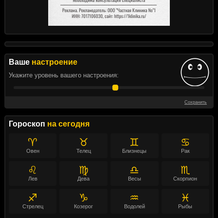
Ваше
настроение
Укажите уровень вашего настроения:
Сохранить
Гороскоп
на сегодня
♈
♉
♊
♋
Овен
Телец
Близнецы
Рак
♌
♍
♎
♏
Лев
Дева
Весы
Скорпион
♐
♑
♒
♓
Стрелец
Козерог
Водолей
Рыбы