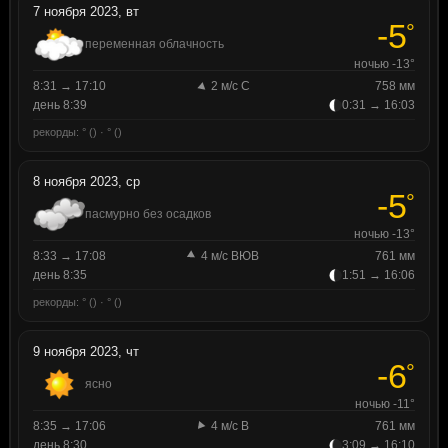
7 ноября 2023, вт
-5
°
переменная облачность
ночью -13°
8:31 → 17:10
2 м/с С
758 мм
день 8:39
0:31 → 16:03
рекорды: ° () · ° ()
8 ноября 2023, ср
-5
°
пасмурно без осадков
ночью -13°
8:33 → 17:08
4 м/с ВЮВ
761 мм
день 8:35
1:51 → 16:06
рекорды: ° () · ° ()
9 ноября 2023, чт
-6
°
ясно
ночью -11°
8:35 → 17:06
4 м/с В
761 мм
день 8:30
3:09 → 16:10