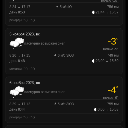
ночью -10°
8:24 → 17:17
5 м/с Ю
756 мм
день 8:53
21:44 → 15:37
рекорды: ° () · ° ()
5 ноября 2023, вс
-3
°
пасмурно возможен снег
ночью -5°
8:26 → 17:15
6 м/с ЗЮЗ
749 мм
день 8:48
23:09 → 15:50
рекорды: ° () · ° ()
6 ноября 2023, пн
-4
°
пасмурно возможен снег
ночью -6°
8:29 → 17:12
5 м/с ЗЮЗ
755 мм
день 8:44
0:00 → 15:58
рекорды: ° () · ° ()