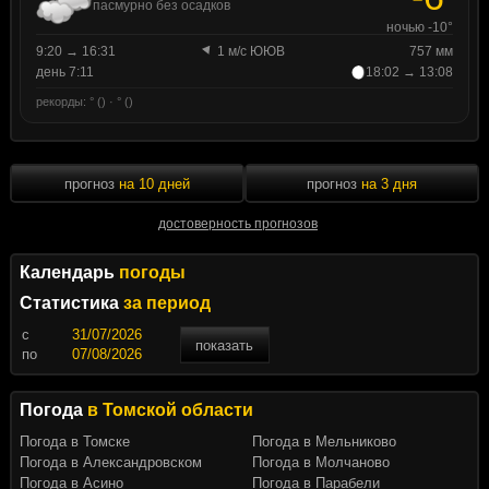
пасмурно без осадков
ночью -10°
9:20 → 16:31
1 м/с ЮЮВ
757 мм
день 7:11
18:02 → 13:08
рекорды: ° () · ° ()
прогноз
на 10 дней
прогноз
на 3 дня
достоверность прогнозов
Календарь
погоды
Статистика
за период
c
показать
по
Погода
в Томской области
Погода в Томске
Погода в Мельниково
Погода в Александровском
Погода в Молчаново
Погода в Асино
Погода в Парабели