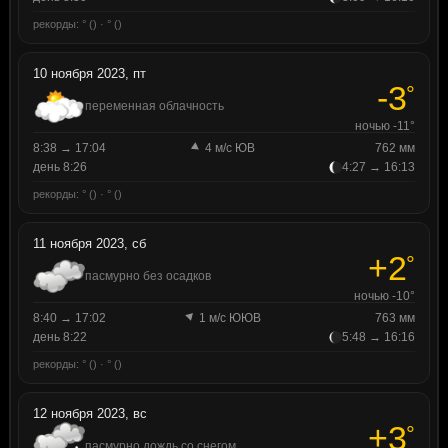
рекорды: ° () · ° ()
10 ноября 2023, пт
-3
°
переменная облачность
ночью -11°
8:38 → 17:04
4 м/с ЮВ
762 мм
день 8:26
4:27 → 16:13
рекорды: ° () · ° ()
11 ноября 2023, сб
+2
°
пасмурно без осадков
ночью -10°
8:40 → 17:02
1 м/с ЮЮВ
763 мм
день 8:22
5:48 → 16:16
рекорды: ° () · ° ()
12 ноября 2023, вс
+3
°
пасмурно дождь со снегом