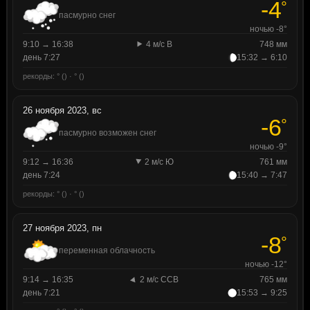
-4
°
пасмурно снег
ночью -8°
9:10 → 16:38
4 м/с В
748 мм
день 7:27
15:32 → 6:10
рекорды: ° () · ° ()
26 ноября 2023, вс
-6
°
пасмурно возможен снег
ночью -9°
9:12 → 16:36
2 м/с Ю
761 мм
день 7:24
15:40 → 7:47
рекорды: ° () · ° ()
27 ноября 2023, пн
-8
°
переменная облачность
ночью -12°
9:14 → 16:35
2 м/с ССВ
765 мм
день 7:21
15:53 → 9:25