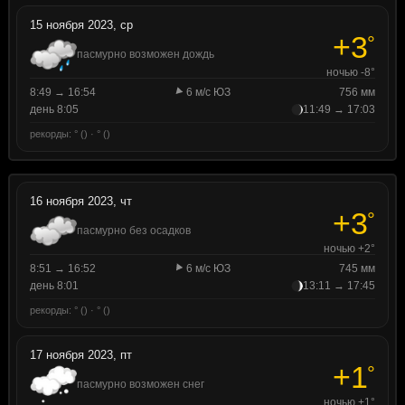
15 ноября 2023, ср
+3
°
пасмурно возможен дождь
ночью -8°
8:49 → 16:54
6 м/с ЮЗ
756 мм
день 8:05
11:49 → 17:03
рекорды: ° () · ° ()
16 ноября 2023, чт
+3
°
пасмурно без осадков
ночью +2°
8:51 → 16:52
6 м/с ЮЗ
745 мм
день 8:01
13:11 → 17:45
рекорды: ° () · ° ()
17 ноября 2023, пт
+1
°
пасмурно возможен снег
ночью +1°