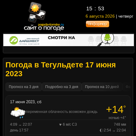
15
53
6 августа 2026
| четверг
Погода в Тегульдете 17 июня
2023
Прогноз на 3 дня
Подробно на 3 дня
Прогноз на 10 дней
Факти
17 июня 2023, сб
+14
°
переменная облачность возможен дождь
ночью +4°
4:09 → 22:07
6 м/с СЗ
748 мм
день 17:57
2:54 → 22:04