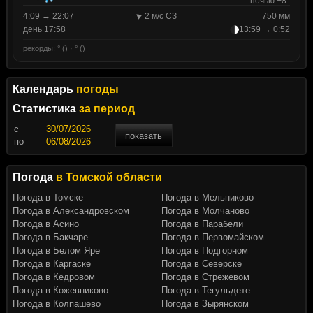
ночью +8°
4:09 → 22:07
2 м/с СЗ
750 мм
день 17:58
13:59 → 0:52
рекорды: ° () · ° ()
Календарь
погоды
Статистика
за период
c
показать
по
Погода
в Томской области
Погода в Томске
Погода в Мельниково
Погода в Александровском
Погода в Молчаново
Погода в Асино
Погода в Парабели
Погода в Бакчаре
Погода в Первомайском
Погода в Белом Яре
Погода в Подгорном
Погода в Каргаске
Погода в Северске
Погода в Кедровом
Погода в Стрежевом
Погода в Кожевниково
Погода в Тегульдете
Погода в Колпашево
Погода в Зырянском