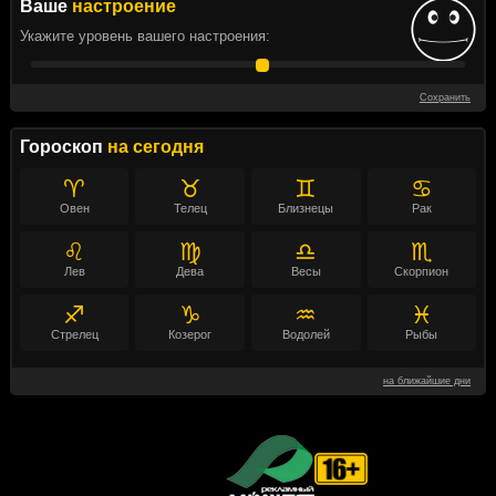
Ваше
настроение
Укажите уровень вашего настроения:
Сохранить
Гороскоп
на сегодня
♈
♉
♊
♋
Овен
Телец
Близнецы
Рак
♌
♍
♎
♏
Лев
Дева
Весы
Скорпион
♐
♑
♒
♓
Стрелец
Козерог
Водолей
Рыбы
на ближайшие дни