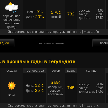
восход:
4:09
9°c
5 м/c
Ночь:
732
заход:
22:08
переменная
20°c
южный
День:
долгота:
17:59
облачность
возможен
дождь
Экстремальные значения температуры: min в г. `c | max в г. `c
0 дней
прог
достоверность прогнозов
ь в прошлые годы в Тегульдете
осадки
температура
ветер
давл.
солнце
5 м/c
восход:
4:09
12°c
Ночь:
северный,
745
заход:
22:08
25°c
северо -
День:
длина дня:
17:59
восточный
ясно
Экстремальные значения температуры: min в г. `c | max в г. `c