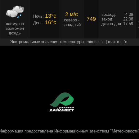
2 м/c
восход:
4:09
13°c
Ночь:
749
заход:
22:08
северо -
16°c
День:
пасмурно
длина дня:
17:59
западный
возможен
дождь
Экстремальные значения температуры: min в г. `c | max в г. `c
Информация предоставлена
Информационным агенством "Метеоновости