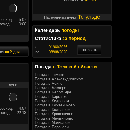
Тегульдет
Населенный пункт
восход:
5:07
заход:
0:00
Календарь
погоды
Статистика
за период
c
показать
ноз
на 3 дня
по
Погода
в Томской области
Погода в Томске
Погода в Александровском
Погода в Асино
луна
Погода в Бакчаре
Погода в Белом Яре
Погода в Каргаске
Погода в Кедровом
Погода в Кожевниково
восход:
4:57
Погода в Колпашево
заход:
22:13
Погода в Кривошеино
Погода в Мельниково
Погода в Молчаново
Погода в Парабели