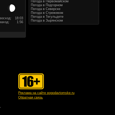
Погода в Первомайском
Погода в Подгорном
Погода в Северске
Погода в Стрежевом
Погода в Тегульдете
восход:
18:03
Погода в Зырянском
заход:
1:56
Реклама на сайте pogodavtomske.ru
Обратная связь
"