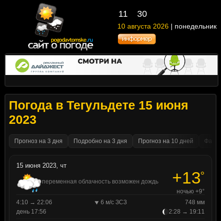
11
30
10 августа 2026
| понедельник
Погода в Тегульдете 15 июня
2023
Прогноз на 3 дня
Подробно на 3 дня
Прогноз на 10 дней
Факти
15 июня 2023, чт
+13
°
переменная облачность возможен дождь
ночью +9°
4:10 → 22:06
6 м/с ЗСЗ
748 мм
день 17:56
2:28 → 19:11