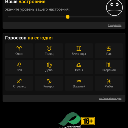
Ваше
настроение
Укажите уровень вашего настроения:
Сохранить
Гороскоп
на сегодня
♈
♉
♊
♋
Овен
Телец
Близнецы
Рак
♌
♍
♎
♏
Лев
Дева
Весы
Скорпион
♐
♑
♒
♓
Стрелец
Козерог
Водолей
Рыбы
на ближайшие дни