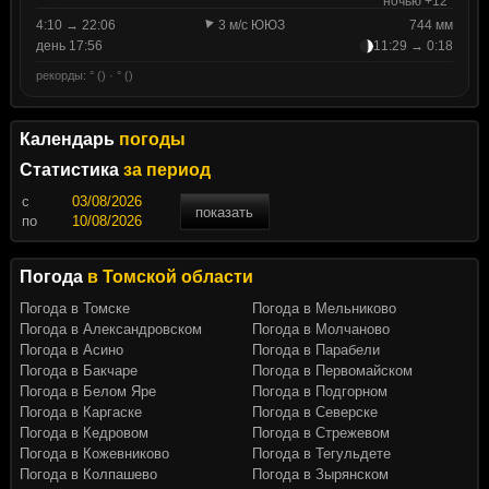
ночью +12°
4:10 → 22:06
3 м/с ЮЮЗ
744 мм
день 17:56
11:29 → 0:18
рекорды: ° () · ° ()
Календарь
погоды
Статистика
за период
c
показать
по
Погода
в Томской области
Погода в Томске
Погода в Мельниково
Погода в Александровском
Погода в Молчаново
Погода в Асино
Погода в Парабели
Погода в Бакчаре
Погода в Первомайском
Погода в Белом Яре
Погода в Подгорном
Погода в Каргаске
Погода в Северске
Погода в Кедровом
Погода в Стрежевом
Погода в Кожевниково
Погода в Тегульдете
Погода в Колпашево
Погода в Зырянском