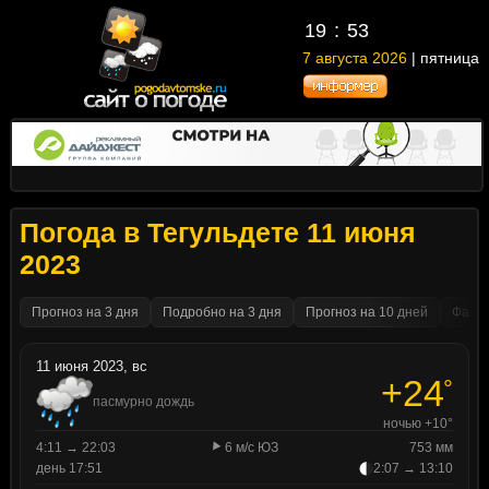
19
53
7 августа 2026
| пятница
Погода в Тегульдете 11 июня
2023
Прогноз на 3 дня
Подробно на 3 дня
Прогноз на 10 дней
Факти
11 июня 2023, вс
+24
°
пасмурно дождь
ночью +10°
4:11 → 22:03
6 м/с ЮЗ
753 мм
день 17:51
2:07 → 13:10