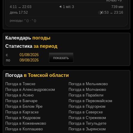
ночью +9°
4:11 → 22:03
1 м/с З
739 мм
день 17:52
6:53 → 23:16
рекорды: ° () · ° ()
Календарь
погоды
Статистика
за период
c
показать
по
Погода
в Томской области
Погода в Томске
Погода в Мельниково
Погода в Александровском
Погода в Молчаново
Погода в Асино
Погода в Парабели
Погода в Бакчаре
Погода в Первомайском
Погода в Белом Яре
Погода в Подгорном
Погода в Каргаске
Погода в Северске
Погода в Кедровом
Погода в Стрежевом
Погода в Кожевниково
Погода в Тегульдете
Погода в Колпашево
Погода в Зырянском