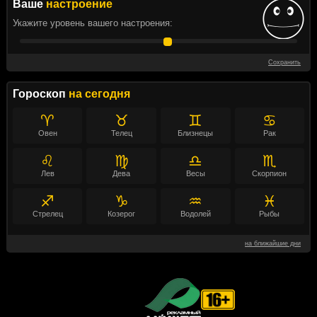
Ваше
настроение
Укажите уровень вашего настроения:
Сохранить
Гороскоп
на сегодня
♈
♉
♊
♋
Овен
Телец
Близнецы
Рак
♌
♍
♎
♏
Лев
Дева
Весы
Скорпион
♐
♑
♒
♓
Стрелец
Козерог
Водолей
Рыбы
на ближайшие дни