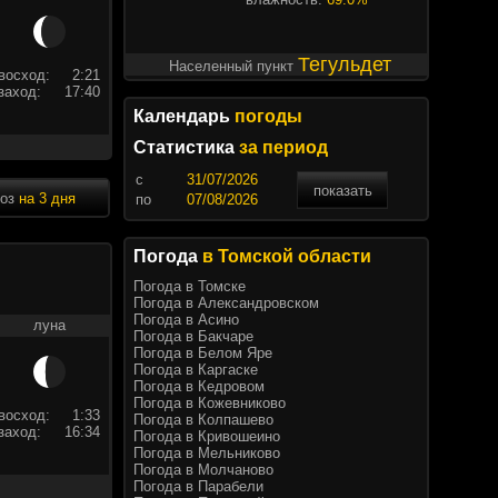
Тегульдет
Населенный пункт
восход:
2:21
заход:
17:40
Календарь
погоды
Статистика
за период
c
показать
ноз
на 3 дня
по
Погода
в Томской области
Погода в Томске
Погода в Александровском
Погода в Асино
луна
Погода в Бакчаре
Погода в Белом Яре
Погода в Каргаске
Погода в Кедровом
Погода в Кожевниково
восход:
1:33
Погода в Колпашево
заход:
16:34
Погода в Кривошеино
Погода в Мельниково
Погода в Молчаново
Погода в Парабели