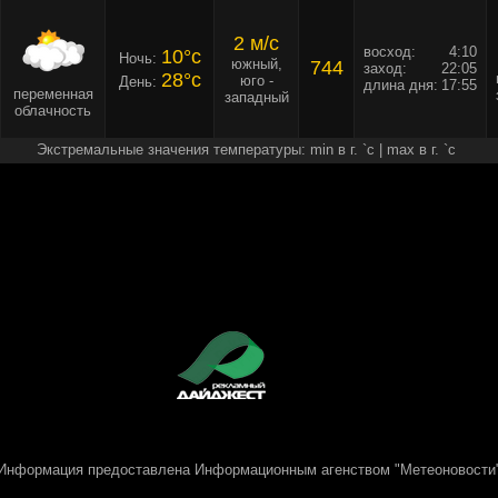
2 м/c
восход:
4:10
10°c
Ночь:
южный,
744
заход:
22:05
28°c
юго -
День:
длина дня:
17:55
переменная
западный
облачность
Экстремальные значения температуры: min в г. `c | max в г. `c
Информация предоставлена
Информационным агенством "Метеоновости