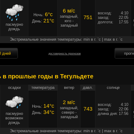
6 м/c
восход:
4:10
6°c
Ночь:
западный,
751
заход:
22:05
21°c
юго -
День:
долгота:
17:55
пасмурно
западный
дождь
Экстремальные значения температуры: min в г. `c | max в г. `c
0 дней
прог
достоверность прогнозов
ь в прошлые годы в Тегульдете
осадки
температура
ветер
давл.
солнце
2 м/c
восход:
4:10
14°c
Ночь:
западный,
743
заход:
22:06
34°c
северо -
День:
пасмурно
длина дня:
17:56
западный
возможен
дождь
Экстремальные значения температуры: min в г. `c | max в г. `c