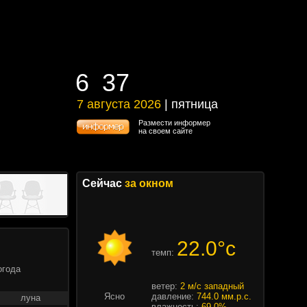
6
37
6
37
7 августа 2026
| пятница
7 августа 2026 | пятница
Размести информер
на своем сайте
Сейчас
за окном
22.0°c
темп:
огода
ветер:
2 м/с западный
Ясно
давление:
744.0 мм.р.с.
луна
влажность:
69.0%