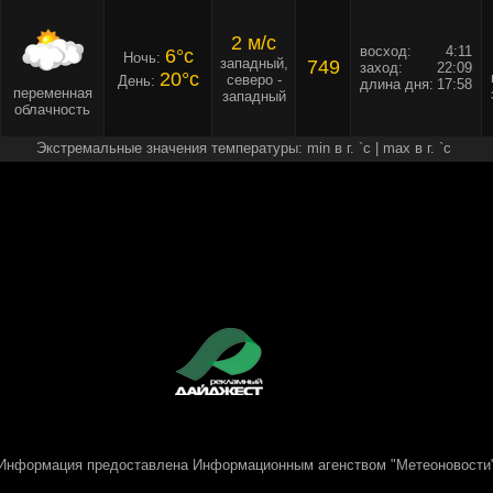
2 м/c
восход:
4:11
6°c
Ночь:
западный,
749
заход:
22:09
20°c
северо -
День:
длина дня:
17:58
переменная
западный
облачность
Экстремальные значения температуры: min в г. `c | max в г. `c
Информация предоставлена
Информационным агенством "Метеоновости