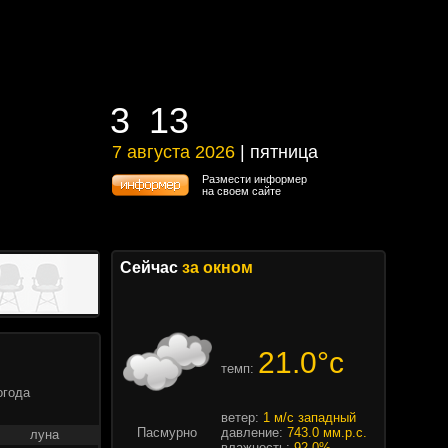
3
13
3
13
7 августа 2026
| пятница
7 августа 2026 | пятница
Размести информер
на своем сайте
Сейчас
за окном
21.0°c
темп:
огода
ветер:
1 м/с западный
Пасмурно
давление:
743.0 мм.р.с.
луна
влажность:
92.0%