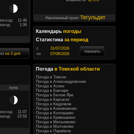
Тегульдет
Населенный пункт
восход:
11:46
заход:
1:06
Календарь
погоды
Статистика
за период
c
показать
ноз
на 3 дня
по
Погода
в Томской области
Погода в Томске
Погода в Александровском
Погода в Асино
луна
Погода в Бакчаре
Погода в Белом Яре
Погода в Каргаске
Погода в Кедровом
Погода в Кожевниково
восход:
11:07
Погода в Колпашево
заход:
23:55
Погода в Кривошеино
Погода в Мельниково
Погода в Молчаново
Погода в Парабели