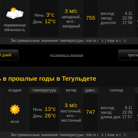
3 м/c
восход:
4:11
3°c
Ночь:
западный,
755
заход:
22:09
12°c
юго -
День:
долгота:
17:58
переменная
западный
облачность
Экстремальные значения температуры: min в г. `c | max в г. `c
0 дней
прог
достоверность прогнозов
ь в прошлые годы в Тегульдете
осадки
температура
ветер
давл.
солнце
3 м/c
восход:
4:11
13°c
Ночь:
восточный,
747
заход:
22:09
26°c
юго -
День:
длина дня:
17:57
восточный
ясно
Экстремальные значения температуры: min в г. `c | max в г. `c