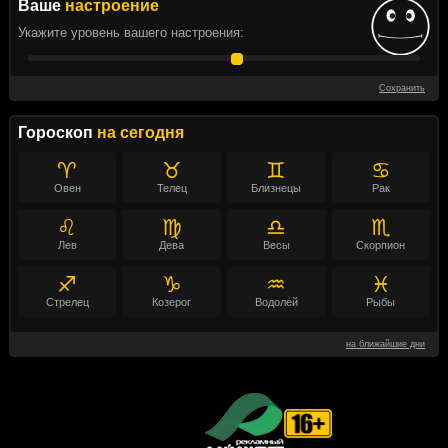
Ваше
настроение
Укажите уровень вашего настроения:
Сохранить
Гороскоп
на сегодня
♈
♉
♊
♋
Овен
Телец
Близнецы
Рак
♌
♍
♎
♏
Лев
Дева
Весы
Скорпион
♐
♑
♒
♓
Стрелец
Козерог
Водолей
Рыбы
на ближайшие дни