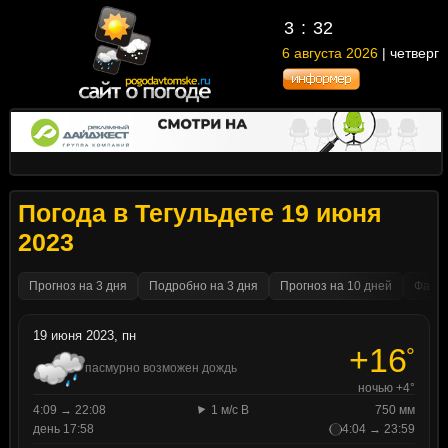
3
32
6 августа 2026
| четверг
Погода в Тегульдете 19 июня
2023
Прогноз на 3 дня
Подробно на 3 дня
Прогноз на 10 дней
Факти
19 июня 2023, пн
+16
°
пасмурно возможен дождь
ночью +4°
4:09 → 22:08
1 м/с В
750 мм
день 17:58
4:04 → 23:59