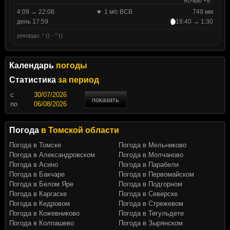
ночью +8°
4:09 → 22:08
1 м/с ВСВ
749 мм
день 17:59
16:40 → 1:30
рекорды: ° () · ° ()
Календарь
погоды
Статистика
за период
c
показать
по
Погода
в Томской области
Погода в Томске
Погода в Мельниково
Погода в Александровском
Погода в Молчаново
Погода в Асино
Погода в Парабели
Погода в Бакчаре
Погода в Первомайском
Погода в Белом Яре
Погода в Подгорном
Погода в Каргаске
Погода в Северске
Погода в Кедровом
Погода в Стрежевом
Погода в Кожевниково
Погода в Тегульдете
Погода в Колпашево
Погода в Зырянском