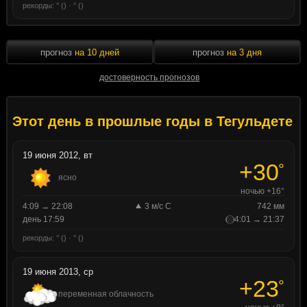
рекорды: ° () · ° ()
прогноз
на 10 дней
прогноз
на 3 дня
достоверность прогнозов
Этот день в прошлые годы в Тегульдете
19 июня 2012, вт
+30
°
ясно
ночью +16°
4:09 → 22:08
3 м/с С
742 мм
день 17:59
4:01 → 21:37
рекорды: ° () · ° ()
19 июня 2013, ср
+23
°
переменная облачность