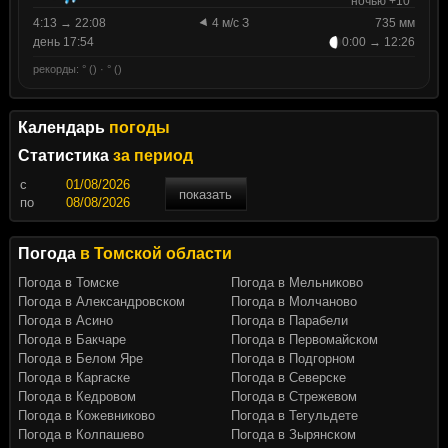
ночью +10°
4:13 → 22:08
4 м/с З
735 мм
день 17:54
0:00 → 12:26
рекорды: ° () · ° ()
Календарь
погоды
Статистика
за период
c
показать
по
Погода
в Томской области
Погода в Томске
Погода в Мельниково
Погода в Александровском
Погода в Молчаново
Погода в Асино
Погода в Парабели
Погода в Бакчаре
Погода в Первомайском
Погода в Белом Яре
Погода в Подгорном
Погода в Каргаске
Погода в Северске
Погода в Кедровом
Погода в Стрежевом
Погода в Кожевниково
Погода в Тегульдете
Погода в Колпашево
Погода в Зырянском