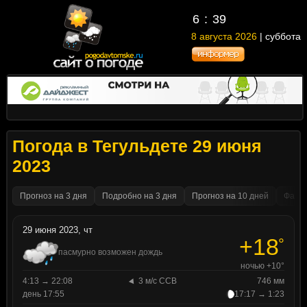
6
:
39
8 августа 2026
| суббота
Погода в Тегульдете 29 июня
2023
Прогноз на 3 дня
Подробно на 3 дня
Прогноз на 10 дней
Факти
29 июня 2023, чт
+18
°
пасмурно возможен дождь
ночью +10°
4:13 → 22:08
3 м/с ССВ
746 мм
день 17:55
17:17 → 1:23