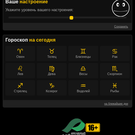
Ваше
настроение
Укажите уровень вашего настроения:
Сохранить
Гороскоп
на сегодня
♈
♉
♊
♋
Овен
Телец
Близнецы
Рак
♌
♍
♎
♏
Лев
Дева
Весы
Скорпион
♐
♑
♒
♓
Стрелец
Козерог
Водолей
Рыбы
на ближайшие дни