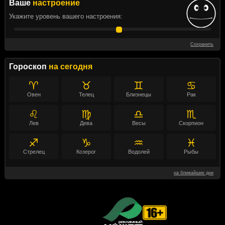
Ваше
настроение
Укажите уровень вашего настроения:
Сохранить
Гороскоп
на сегодня
♈
♉
♊
♋
Овен
Телец
Близнецы
Рак
♌
♍
♎
♏
Лев
Дева
Весы
Скорпион
♐
♑
♒
♓
Стрелец
Козерог
Водолей
Рыбы
на ближайшие дни