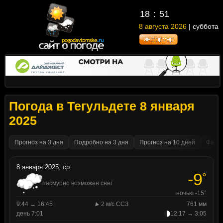
18
51
8 августа 2026
| суббота
Погода в Тегульдете 8 января
2025
Прогноз на 3 дня
Подробно на 3 дня
Прогноз на 10 дней
Факти
8 января 2025, ср
-9
°
пасмурно возможен снег
ночью -15°
9:44 → 16:45
2 м/с ССЗ
761 мм
день 7:01
12:17 → 3:05