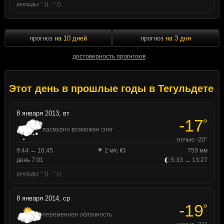
рекорды: ° () · ° ()
прогноз
на 10 дней
прогноз
на 3 дня
достоверность прогнозов
Этот день в прошлые годы в Тегульдете
8 января 2013, вт
-17
°
пасмурно возможен снег
ночью -20°
9:44 → 16:45
2 м/с Ю
759 мм
день 7:01
5:33 → 13:27
рекорды: ° () · ° ()
8 января 2014, ср
-19
°
переменная облачность