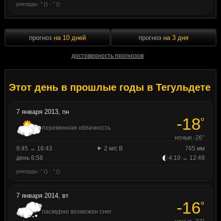
рекорды: ° () · ° ()
прогноз
на 10 дней
прогноз
на 3 дня
достоверность прогнозов
Этот день в прошлые годы в Тегульдете
7 января 2013, пн
-18
°
переменная облачность
ночью -26°
9:45 → 16:43
2 м/с В
765 мм
день 6:58
4:10 → 12:49
рекорды: ° () · ° ()
7 января 2014, вт
-16
°
пасмурно возможен снег