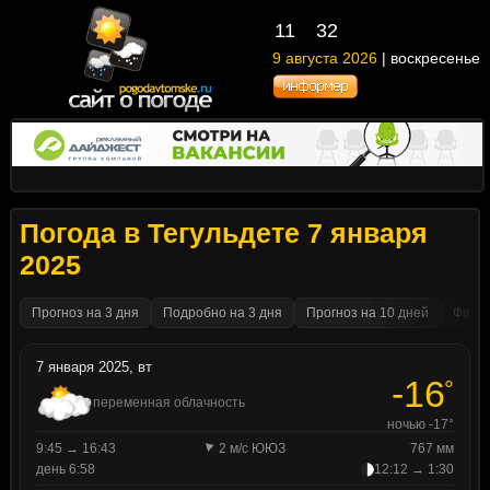
11
32
9 августа 2026
| воскресенье
Погода в Тегульдете 7 января
2025
Прогноз на 3 дня
Подробно на 3 дня
Прогноз на 10 дней
Факти
7 января 2025, вт
-16
°
переменная облачность
ночью -17°
9:45 → 16:43
2 м/с ЮЮЗ
767 мм
день 6:58
12:12 → 1:30