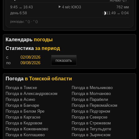
ночью -27°
9:45 → 16:43
4 м/с ЮЮЗ
762 мм
день 6:58
11:49 → 0:04
рекорды: ° () · ° ()
Календарь
погоды
Статистика
за период
c
показать
по
Погода
в Томской области
Погода в Томске
Погода в Мельниково
Погода в Александровском
Погода в Молчаново
Погода в Асино
Погода в Парабели
Погода в Бакчаре
Погода в Первомайском
Погода в Белом Яре
Погода в Подгорном
Погода в Каргаске
Погода в Северске
Погода в Кедровом
Погода в Стрежевом
Погода в Кожевниково
Погода в Тегульдете
Погода в Колпашево
Погода в Зырянском