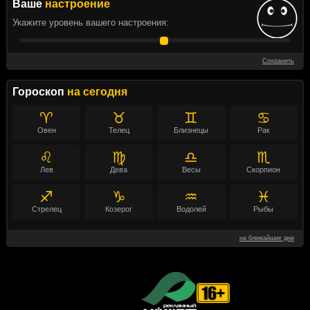
Ваше
настроение
Укажите уровень вашего настроения:
Сохранить
Гороскоп
на сегодня
♈
♉
♊
♋
Овен
Телец
Близнецы
Рак
♌
♍
♎
♏
Лев
Дева
Весы
Скорпион
♐
♑
♒
♓
Стрелец
Козерог
Водолей
Рыбы
на ближайшие дни