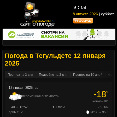
9
09
8 августа 2026
| суббота
Погода в Тегульдете 12 января
2025
Прогноз на 3 дня
Подробно на 3 дня
Прогноз на 10 дней
Факти
12 января 2025, вс
-18
°
переменная облачность
ночью -18°
9:40 → 16:52
1 м/с З
768 мм
день 7:12
13:57 → 9:23