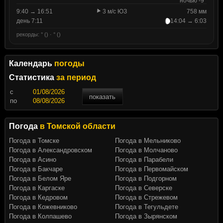
ночью -9°
9:40 → 16:51
3 м/с ЮЗ
758 мм
день 7:11
14:04 → 6:03
рекорды: ° () · ° ()
Календарь
погоды
Статистика
за период
c
показать
по
Погода
в Томской области
Погода в Томске
Погода в Мельниково
Погода в Александровском
Погода в Молчаново
Погода в Асино
Погода в Парабели
Погода в Бакчаре
Погода в Первомайском
Погода в Белом Яре
Погода в Подгорном
Погода в Каргаске
Погода в Северске
Погода в Кедровом
Погода в Стрежевом
Погода в Кожевниково
Погода в Тегульдете
Погода в Колпашево
Погода в Зырянском