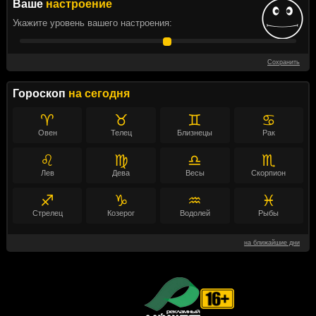
Ваше
настроение
Укажите уровень вашего настроения:
Сохранить
Гороскоп
на сегодня
♈
♉
♊
♋
Овен
Телец
Близнецы
Рак
♌
♍
♎
♏
Лев
Дева
Весы
Скорпион
♐
♑
♒
♓
Стрелец
Козерог
Водолей
Рыбы
на ближайшие дни