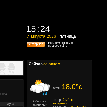
15
24
15
24
7 августа 2026
| пятница
7 августа 2026 | пятница
Размести информер
на своем сайте
Сейчас
за окном
18.0°c
темп:
огода
ветер:
2 м/с юго -
Облачно,
западный
луна
ливневый
давление:
744.0 мм.р.с.