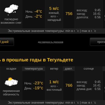
5 м/c
восход:
9:45
-4°c
Ночь:
южный,
756
заход:
16:41
-2°c
юго -
День:
долгота:
6:56
пасмурно
западный
возможен снег
Экстремальные значения температуры: min в г. `c | max в г. `c
0 дней
прог
достоверность прогнозов
ь в прошлые годы в Тегульдете
осадки
температура
ветер
давл.
солнце
1 м/c
восход:
9:45
-23°c
Ночь:
766
заход:
16:41
юго -
-19°c
День:
длина дня:
6:56
восточный
переменная
облачность
Экстремальные значения температуры: min в г. `c | max в г. `c