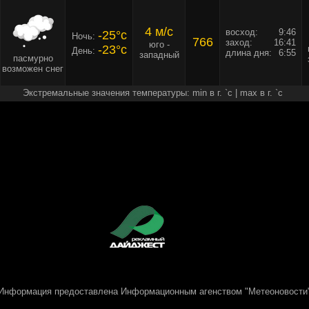
4 м/c
восход:
9:46
-25°c
Ночь:
766
заход:
16:41
юго -
-23°c
День:
длина дня:
6:55
западный
пасмурно
возможен снег
Экстремальные значения температуры: min в г. `c | max в г. `c
Информация предоставлена
Информационным агенством "Метеоновости