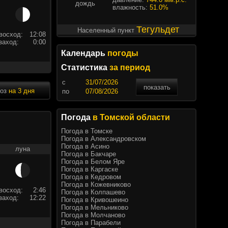
дождь
влажность:
51.0%
Тегульдет
Населенный пункт
восход:
12:08
заход:
0:00
Календарь
погоды
Статистика
за период
c
показать
ноз
на 3 дня
по
Погода
в Томской области
Погода в Томске
Погода в Александровском
Погода в Асино
луна
Погода в Бакчаре
Погода в Белом Яре
Погода в Каргаске
Погода в Кедровом
Погода в Кожевниково
восход:
2:46
Погода в Колпашево
заход:
12:22
Погода в Кривошеино
Погода в Мельниково
Погода в Молчаново
Погода в Парабели