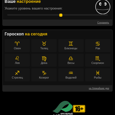
Ваше
настроение
Укажите уровень вашего настроения:
Сохранить
Гороскоп
на сегодня
♈
♉
♊
♋
Овен
Телец
Близнецы
Рак
♌
♍
♎
♏
Лев
Дева
Весы
Скорпион
♐
♑
♒
♓
Стрелец
Козерог
Водолей
Рыбы
на ближайшие дни