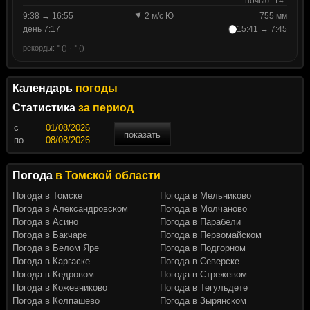
ночью -14°
9:38 → 16:55
2 м/с Ю
755 мм
день 7:17
15:41 → 7:45
рекорды: ° () · ° ()
Календарь
погоды
Статистика
за период
c
показать
по
Погода
в Томской области
Погода в Томске
Погода в Мельниково
Погода в Александровском
Погода в Молчаново
Погода в Асино
Погода в Парабели
Погода в Бакчаре
Погода в Первомайском
Погода в Белом Яре
Погода в Подгорном
Погода в Каргаске
Погода в Северске
Погода в Кедровом
Погода в Стрежевом
Погода в Кожевниково
Погода в Тегульдете
Погода в Колпашево
Погода в Зырянском