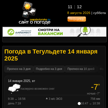
11
12
8 августа 2026
| суббота
Погода в Тегульдете 14 января
2025
Прогноз на 3 дня
Подробно на 3 дня
Прогноз на 10 дней
Факти
14 января 2025, вт
-7
°
пасмурно возможен снег
ночью -7°
9:38 → 16:56
3 м/с ЗЮЗ
756 мм
день 7:18
16:47 → 10:38