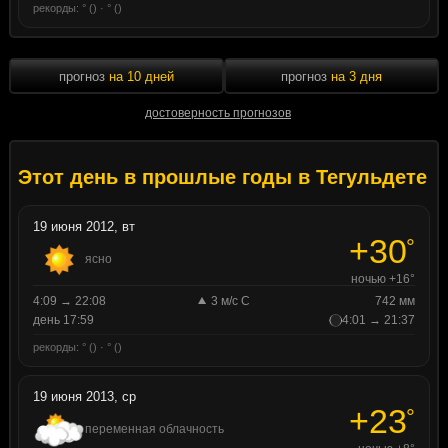
рекорды: ° () · ° ()
прогноз
на 10 дней
прогноз
на 3 дня
достоверность прогнозов
Этот день в прошлые годы в Тегульдете
19 июня 2012, вт
+30
°
ясно
ночью +16°
4:09 → 22:08
3 м/с С
742 мм
день 17:59
4:01 → 21:37
рекорды: ° () · ° ()
19 июня 2013, ср
+23
°
переменная облачность