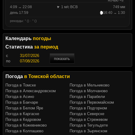
ночью +8°
4:09 → 22:08
1 м/с ВСВ
749 мм
день 17:59
16:40 → 1:30
рекорды: ° () · ° ()
Календарь
погоды
Статистика
за период
c
показать
по
Погода
в Томской области
Погода в Томске
Погода в Мельниково
Погода в Александровском
Погода в Молчаново
Погода в Асино
Погода в Парабели
Погода в Бакчаре
Погода в Первомайском
Погода в Белом Яре
Погода в Подгорном
Погода в Каргаске
Погода в Северске
Погода в Кедровом
Погода в Стрежевом
Погода в Кожевниково
Погода в Тегульдете
Погода в Колпашево
Погода в Зырянском