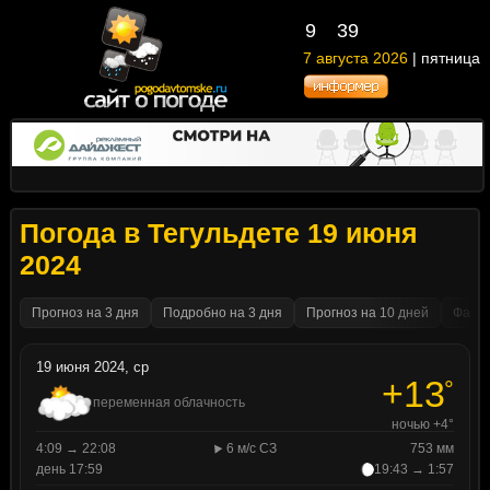
9
39
7 августа 2026
| пятница
Погода в Тегульдете 19 июня
2024
Прогноз на 3 дня
Подробно на 3 дня
Прогноз на 10 дней
Факти
19 июня 2024, ср
+13
°
переменная облачность
ночью +4°
4:09 → 22:08
6 м/с СЗ
753 мм
день 17:59
19:43 → 1:57