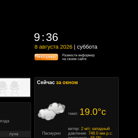
9
36
9
36
8 августа 2026
| суббота
8 августа 2026 | суббота
Размести информер
на своем сайте
Сейчас
за окном
19.0°c
темп:
огода
ветер:
2 м/с западный
Пасмурно
давление:
748.0 мм.р.с.
луна
влажность:
56.0%