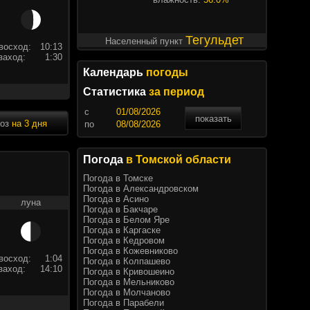
Тегульдет
Населенный пункт
восход:
10:13
заход:
1:30
Календарь
погоды
Статистика
за период
c
показать
ноз
на 3 дня
по
Погода
в Томской области
Погода в Томске
Погода в Александровском
Погода в Асино
луна
Погода в Бакчаре
Погода в Белом Яре
Погода в Каргаске
Погода в Кедровом
Погода в Кожевниково
восход:
1:04
Погода в Колпашево
заход:
14:10
Погода в Кривошеино
Погода в Мельниково
Погода в Молчаново
Погода в Парабели