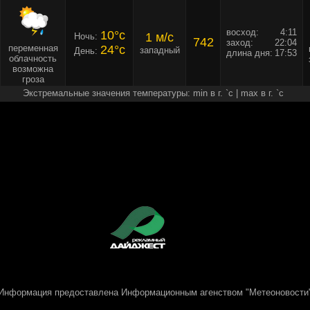
восход:
4:11
10°c
1 м/c
Ночь:
742
заход:
22:04
переменная
24°c
западный
День:
длина дня:
17:53
облачность
возможна
гроза
Экстремальные значения температуры: min в г. `c | max в г. `c
Информация предоставлена
Информационным агенством "Метеоновости