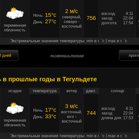
2 м/c
восход:
4:11
15°c
Ночь:
северный,
756
заход:
22:04
27°c
северо -
День:
долгота:
17:54
переменная
восточный
облачность
Экстремальные значения температуры: min в г. `c | max в г. `c
0 дней
прог
достоверность прогнозов
ь в прошлые годы в Тегульдете
осадки
температура
ветер
давл.
солнце
3 м/c
восход:
4:11
17°c
Ночь:
восточный,
744
заход:
22:04
33°c
юго -
День:
длина дня:
17:53
переменная
восточный
облачность
Экстремальные значения температуры: min в г. `c | max в г. `c