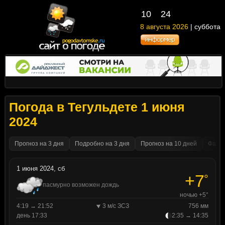
10
24
8 августа 2026
| суббота
Погода в Тегульдете 1 июня
2024
Прогноз на 3 дня
Подробно на 3 дня
Прогноз на 10 дней
Факти
1 июня 2024, сб
+7
°
пасмурно возможен дождь
ночью +5°
4:19 → 21:52
3 м/с ЗСЗ
756 мм
день 17:33
2:35 → 14:35