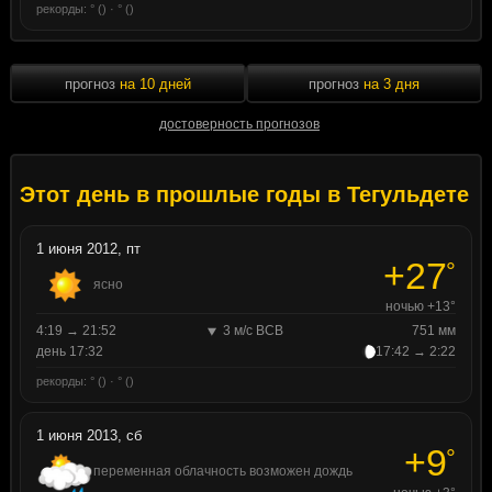
рекорды: ° () · ° ()
прогноз
на 10 дней
прогноз
на 3 дня
достоверность прогнозов
Этот день в прошлые годы в Тегульдете
1 июня 2012, пт
+27
°
ясно
ночью +13°
4:19 → 21:52
3 м/с ВСВ
751 мм
день 17:32
17:42 → 2:22
рекорды: ° () · ° ()
1 июня 2013, сб
+9
°
переменная облачность возможен дождь