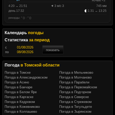
ночью +3°
4:20 → 21:51
3 м/с З
745 мм
день 17:32
1:31 → 13:25
рекорды: ° () · ° ()
Календарь
погоды
Статистика
за период
c
показать
по
Погода
в Томской области
Погода в Томске
Погода в Мельниково
Погода в Александровском
Погода в Молчаново
Погода в Асино
Погода в Парабели
Погода в Бакчаре
Погода в Первомайском
Погода в Белом Яре
Погода в Подгорном
Погода в Каргаске
Погода в Северске
Погода в Кедровом
Погода в Стрежевом
Погода в Кожевниково
Погода в Тегульдете
Погода в Колпашево
Погода в Зырянском