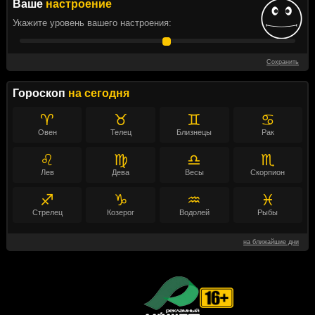
Ваше
настроение
Укажите уровень вашего настроения:
Сохранить
Гороскоп
на сегодня
♈
♉
♊
♋
Овен
Телец
Близнецы
Рак
♌
♍
♎
♏
Лев
Дева
Весы
Скорпион
♐
♑
♒
♓
Стрелец
Козерог
Водолей
Рыбы
на ближайшие дни