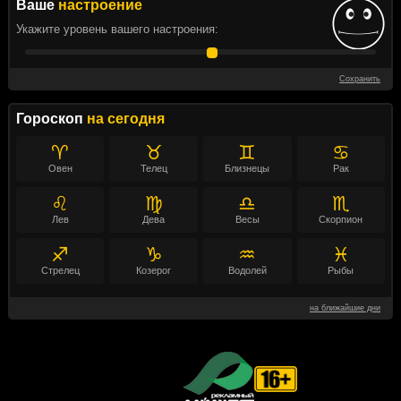
Ваше
настроение
Укажите уровень вашего настроения:
Сохранить
Гороскоп
на сегодня
♈
♉
♊
♋
Овен
Телец
Близнецы
Рак
♌
♍
♎
♏
Лев
Дева
Весы
Скорпион
♐
♑
♒
♓
Стрелец
Козерог
Водолей
Рыбы
на ближайшие дни