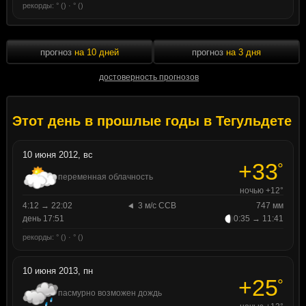
рекорды: ° () · ° ()
прогноз
на 10 дней
прогноз
на 3 дня
достоверность прогнозов
Этот день в прошлые годы в Тегульдете
10 июня 2012, вс
+33
°
переменная облачность
ночью +12°
4:12 → 22:02
3 м/с ССВ
747 мм
день 17:51
0:35 → 11:41
рекорды: ° () · ° ()
10 июня 2013, пн
+25
°
пасмурно возможен дождь