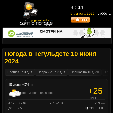
4
14
8 августа 2026
| суббота
Погода в Тегульдете 10 июня
2024
Прогноз на 3 дня
Подробно на 3 дня
Прогноз на 10 дней
Факти
10 июня 2024, пн
+25
°
переменная облачность
ночью +10°
4:12 → 22:02
1 м/с В
753 мм
день 17:51
7:19 → 1:09