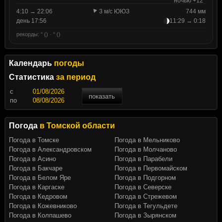
ночью +12°
4:10 → 22:06
3 м/с ЮЮЗ
744 мм
день 17:56
11:29 → 0:18
рекорды: ° () · ° ()
Календарь
погоды
Статистика
за период
c
показать
по
Погода
в Томской области
Погода в Томске
Погода в Мельниково
Погода в Александровском
Погода в Молчаново
Погода в Асино
Погода в Парабели
Погода в Бакчаре
Погода в Первомайском
Погода в Белом Яре
Погода в Подгорном
Погода в Каргаске
Погода в Северске
Погода в Кедровом
Погода в Стрежевом
Погода в Кожевниково
Погода в Тегульдете
Погода в Колпашево
Погода в Зырянском