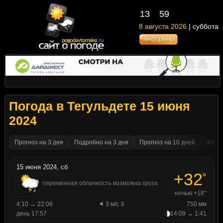
13
:
59
8 августа 2026
| суббота
Погода в Тегульдете 15 июня
2024
Прогноз на 3 дня
Подробно на 3 дня
Прогноз на 10 дней
Факти
15 июня 2024, сб
+32
°
переменная облачность возможна гроза
ночью +18°
4:10 → 22:06
3 м/с З
750 мм
день 17:57
14:09 → 1:41