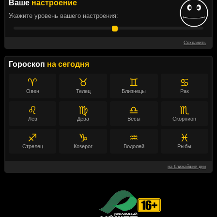
Ваше
настроение
Укажите уровень вашего настроения:
Сохранить
Гороскоп
на сегодня
♈
♉
♊
♋
Овен
Телец
Близнецы
Рак
♌
♍
♎
♏
Лев
Дева
Весы
Скорпион
♐
♑
♒
♓
Стрелец
Козерог
Водолей
Рыбы
на ближайшие дни