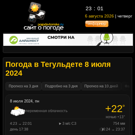
23
01
6 августа 2026
| четверг
Погода в Тегульдете 8 июля
2024
Прогноз на 3 дня
Подробно на 3 дня
Прогноз на 10 дней
Факти
8 июля 2024, пн
+22
°
переменная облачность
ночью +13°
4:23 → 22:01
3 м/с СЗ
754 мм
день 17:38
6:24 → 23:37