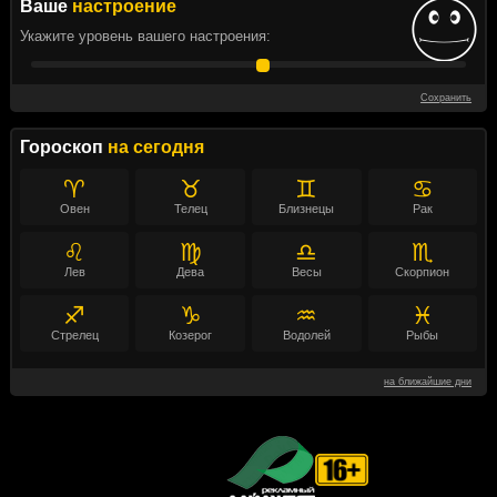
Ваше
настроение
Укажите уровень вашего настроения:
Сохранить
Гороскоп
на сегодня
♈
♉
♊
♋
Овен
Телец
Близнецы
Рак
♌
♍
♎
♏
Лев
Дева
Весы
Скорпион
♐
♑
♒
♓
Стрелец
Козерог
Водолей
Рыбы
на ближайшие дни