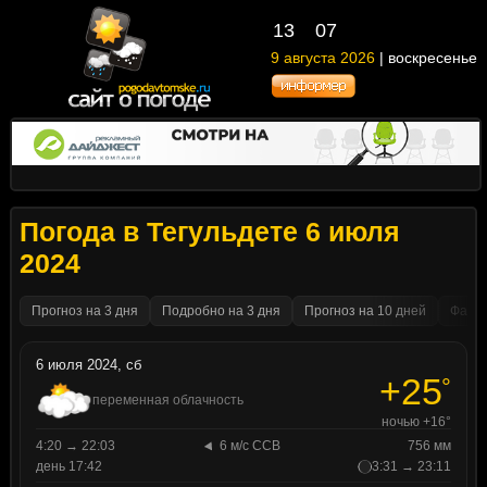
13
07
9 августа 2026
| воскресенье
Погода в Тегульдете 6 июля
2024
Прогноз на 3 дня
Подробно на 3 дня
Прогноз на 10 дней
Факти
6 июля 2024, сб
+25
°
переменная облачность
ночью +16°
4:20 → 22:03
6 м/с ССВ
756 мм
день 17:42
3:31 → 23:11