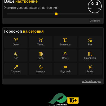
Ваше
настроение
Укажите уровень вашего настроения:
Сохранить
Гороскоп
на сегодня
♈
♉
♊
♋
Овен
Телец
Близнецы
Рак
♌
♍
♎
♏
Лев
Дева
Весы
Скорпион
♐
♑
♒
♓
Стрелец
Козерог
Водолей
Рыбы
на ближайшие дни