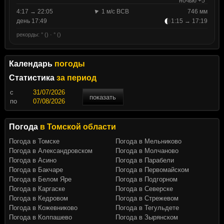
ночью +5°
4:17 → 22:05
1 м/с ВСВ
746 мм
день 17:49
1:15 → 17:19
рекорды: ° () · ° ()
Календарь
погоды
Статистика
за период
c
показать
по
Погода
в Томской области
Погода в Томске
Погода в Мельниково
Погода в Александровском
Погода в Молчаново
Погода в Асино
Погода в Парабели
Погода в Бакчаре
Погода в Первомайском
Погода в Белом Яре
Погода в Подгорном
Погода в Каргаске
Погода в Северске
Погода в Кедровом
Погода в Стрежевом
Погода в Кожевниково
Погода в Тегульдете
Погода в Колпашево
Погода в Зырянском