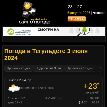
23
:
27
6 августа 2026
| четверг
Погода в Тегульдете 3 июля
2024
Прогноз на 3 дня
Подробно на 3 дня
Прогноз на 10 дней
Факти
3 июля 2024, ср
+23
°
переменная облачность
ночью +9°
4:17 → 22:05
2 м/с ССВ
750 мм
день 17:48
1:20 → 20:23