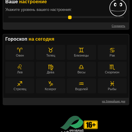
Ваше
настроение
Укажите уровень вашего настроения:
Сохранить
Гороскоп
на сегодня
♈
♉
♊
♋
Овен
Телец
Близнецы
Рак
♌
♍
♎
♏
Лев
Дева
Весы
Скорпион
♐
♑
♒
♓
Стрелец
Козерог
Водолей
Рыбы
на ближайшие дни