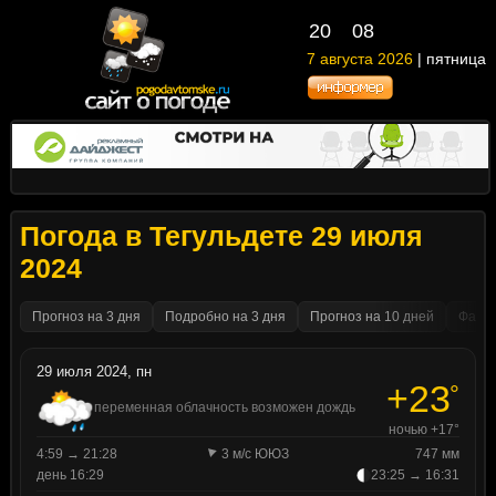
20
08
7 августа 2026
| пятница
Погода в Тегульдете 29 июля
2024
Прогноз на 3 дня
Подробно на 3 дня
Прогноз на 10 дней
Факти
29 июля 2024, пн
+23
°
переменная облачность возможен дождь
ночью +17°
4:59 → 21:28
3 м/с ЮЮЗ
747 мм
день 16:29
23:25 → 16:31