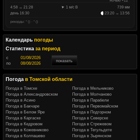
ночью +12°
4:58 → 21:28
1 м/с В
739 мм
день 16:30
23:20 → 13:56
рекорды: ° () · ° ()
Календарь
погоды
Статистика
за период
c
показать
по
Погода
в Томской области
Погода в Томске
Погода в Мельниково
Погода в Александровском
Погода в Молчаново
Погода в Асино
Погода в Парабели
Погода в Бакчаре
Погода в Первомайском
Погода в Белом Яре
Погода в Подгорном
Погода в Каргаске
Погода в Северске
Погода в Кедровом
Погода в Стрежевом
Погода в Кожевниково
Погода в Тегульдете
Погода в Колпашево
Погода в Зырянском