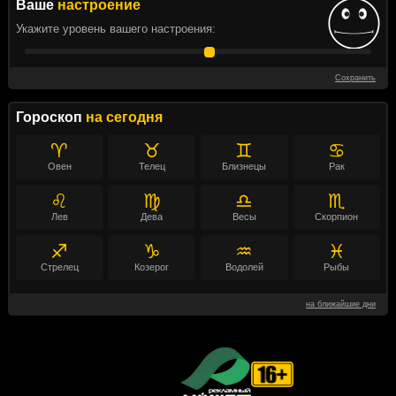
Ваше
настроение
Укажите уровень вашего настроения:
Сохранить
Гороскоп
на сегодня
♈
♉
♊
♋
Овен
Телец
Близнецы
Рак
♌
♍
♎
♏
Лев
Дева
Весы
Скорпион
♐
♑
♒
♓
Стрелец
Козерог
Водолей
Рыбы
на ближайшие дни