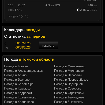
ночью +4°
4:16 → 21:57
3 м/с ЮЗ
746 мм
день 17:41
2:45 → 18:20
рекорды: ° () · ° ()
Календарь
погоды
Статистика
за период
c
показать
по
Погода
в Томской области
Погода в Томске
Погода в Мельниково
Погода в Александровском
Погода в Молчаново
Погода в Асино
Погода в Парабели
Погода в Бакчаре
Погода в Первомайском
Погода в Белом Яре
Погода в Подгорном
Погода в Каргаске
Погода в Северске
Погода в Кедровом
Погода в Стрежевом
Погода в Кожевниково
Погода в Тегульдете
Погода в Колпашево
Погода в Зырянском