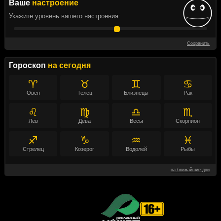
Ваше
настроение
Укажите уровень вашего настроения:
Сохранить
Гороскоп
на сегодня
♈
♉
♊
♋
Овен
Телец
Близнецы
Рак
♌
♍
♎
♏
Лев
Дева
Весы
Скорпион
♐
♑
♒
♓
Стрелец
Козерог
Водолей
Рыбы
на ближайшие дни