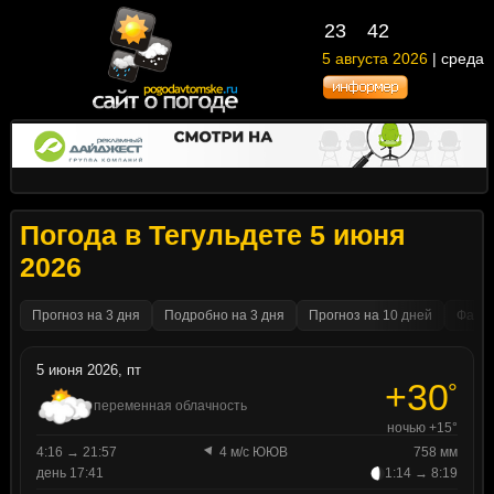
23
42
5 августа 2026
| среда
Погода в Тегульдете 5 июня
2026
Прогноз на 3 дня
Подробно на 3 дня
Прогноз на 10 дней
Факти
5 июня 2026, пт
+30
°
переменная облачность
ночью +15°
4:16 → 21:57
4 м/с ЮЮВ
758 мм
день 17:41
1:14 → 8:19