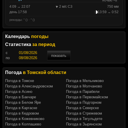
ночью +8°
4:09 → 22:07
2 м/с СЗ
750 мм
день 17:58
13:59 → 0:52
рекорды: ° () · ° ()
Календарь
погоды
Статистика
за период
c
показать
по
Погода
в Томской области
Погода в Томске
Погода в Мельниково
Погода в Александровском
Погода в Молчаново
Погода в Асино
Погода в Парабели
Погода в Бакчаре
Погода в Первомайском
Погода в Белом Яре
Погода в Подгорном
Погода в Каргаске
Погода в Северске
Погода в Кедровом
Погода в Стрежевом
Погода в Кожевниково
Погода в Тегульдете
Погода в Колпашево
Погода в Зырянском