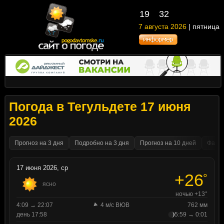
19
32
7 августа 2026
| пятница
Погода в Тегульдете 17 июня
2026
Прогноз на 3 дня
Подробно на 3 дня
Прогноз на 10 дней
Факти
17 июня 2026, ср
+26
°
ясно
ночью +13°
4:09 → 22:07
4 м/с ВЮВ
762 мм
день 17:58
5:59 → 0:01