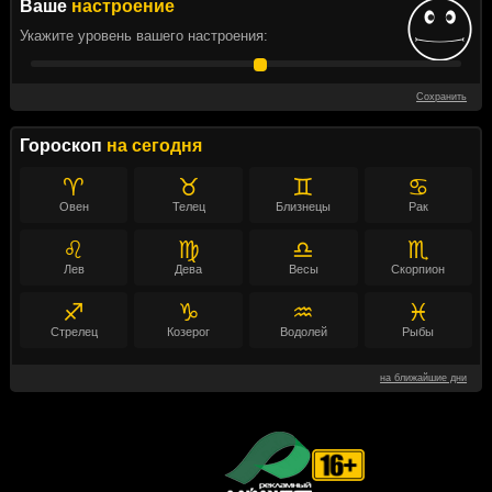
Ваше
настроение
Укажите уровень вашего настроения:
Сохранить
Гороскоп
на сегодня
♈
♉
♊
♋
Овен
Телец
Близнецы
Рак
♌
♍
♎
♏
Лев
Дева
Весы
Скорпион
♐
♑
♒
♓
Стрелец
Козерог
Водолей
Рыбы
на ближайшие дни