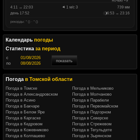
ночью +9°
4:11 → 22:03
1 м/с З
739 мм
день 17:52
6:53 → 23:16
рекорды: ° () · ° ()
Календарь
погоды
Статистика
за период
c
показать
по
Погода
в Томской области
Погода в Томске
Погода в Мельниково
Погода в Александровском
Погода в Молчаново
Погода в Асино
Погода в Парабели
Погода в Бакчаре
Погода в Первомайском
Погода в Белом Яре
Погода в Подгорном
Погода в Каргаске
Погода в Северске
Погода в Кедровом
Погода в Стрежевом
Погода в Кожевниково
Погода в Тегульдете
Погода в Колпашево
Погода в Зырянском