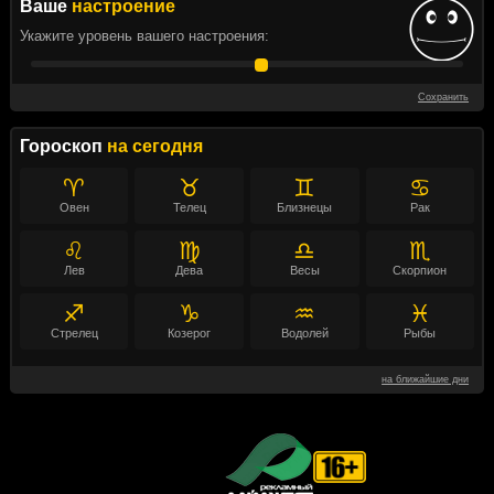
Ваше
настроение
Укажите уровень вашего настроения:
Сохранить
Гороскоп
на сегодня
♈
♉
♊
♋
Овен
Телец
Близнецы
Рак
♌
♍
♎
♏
Лев
Дева
Весы
Скорпион
♐
♑
♒
♓
Стрелец
Козерог
Водолей
Рыбы
на ближайшие дни