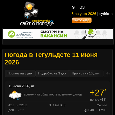
9
03
8 августа 2026
| суббота
Погода в Тегульдете 11 июня
2026
Прогноз на 3 дня
Подробно на 3 дня
Прогноз на 10 дней
Факти
11 июня 2026, чт
+27
°
переменная облачность возможен дождь
ночью +18°
4:11 → 22:03
4 м/с ЮВ
752 мм
день 17:52
1:48 → 17:05