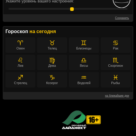
Укажите уровень вашего настроения:
Сохранить
Гороскоп
на сегодня
♈
♉
♊
♋
Овен
Телец
Близнецы
Рак
♌
♍
♎
♏
Лев
Дева
Весы
Скорпион
♐
♑
♒
♓
Стрелец
Козерог
Водолей
Рыбы
на ближайшие дни