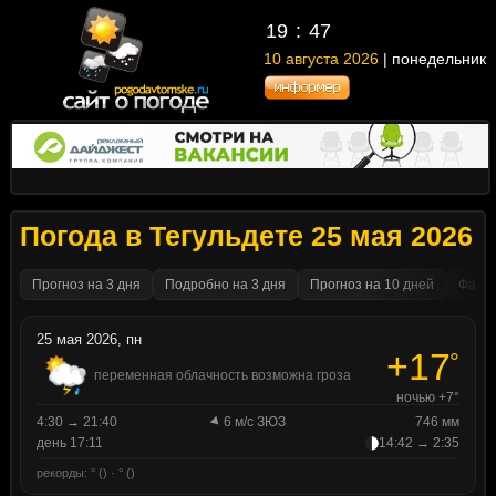
19
:
47
10 августа 2026
| понедельник
Погода в Тегульдете 25 мая 2026
Прогноз на 3 дня
Подробно на 3 дня
Прогноз на 10 дней
Факти
25 мая 2026, пн
+17
°
переменная облачность возможна гроза
ночью +7°
4:30 → 21:40
6 м/с ЗЮЗ
746 мм
день 17:11
14:42 → 2:35
рекорды: ° () · ° ()