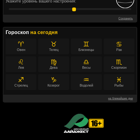
Укажите уровень вашего настроения:
Сохранить
Гороскоп
на сегодня
♈
♉
♊
♋
Овен
Телец
Близнецы
Рак
♌
♍
♎
♏
Лев
Дева
Весы
Скорпион
♐
♑
♒
♓
Стрелец
Козерог
Водолей
Рыбы
на ближайшие дни