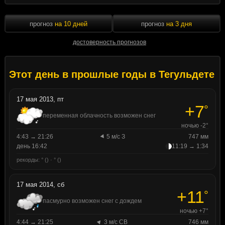
прогноз
на 10 дней
прогноз
на 3 дня
достоверность прогнозов
Этот день в прошлые годы в Тегульдете
17 мая 2013, пт
+7
°
переменная облачность возможен снег
ночью -2°
4:43 → 21:26
5 м/с З
747 мм
день 16:42
11:19 → 1:34
рекорды: ° () · ° ()
17 мая 2014, сб
+11
°
пасмурно возможен снег с дождем
ночью +7°
4:44 → 21:25
3 м/с СВ
746 мм