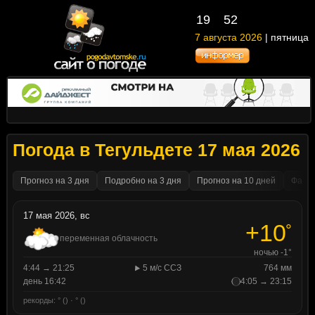
19
52
7 августа 2026
| пятница
Погода в Тегульдете 17 мая 2026
Прогноз на 3 дня
Подробно на 3 дня
Прогноз на 10 дней
Факти
17 мая 2026, вс
+10
°
переменная облачность
ночью -1°
4:44 → 21:25
5 м/с ССЗ
764 мм
день 16:42
4:05 → 23:15
рекорды: ° () · ° ()