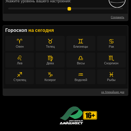
Укажите уровень вашего настроения:
Сохранить
Гороскоп
на сегодня
♈
♉
♊
♋
Овен
Телец
Близнецы
Рак
♌
♍
♎
♏
Лев
Дева
Весы
Скорпион
♐
♑
♒
♓
Стрелец
Козерог
Водолей
Рыбы
на ближайшие дни