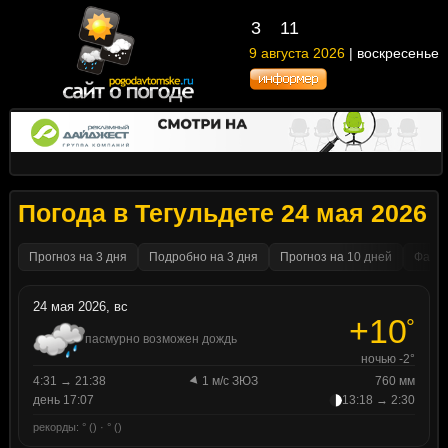
3
11
9 августа 2026
| воскресенье
Погода в Тегульдете 24 мая 2026
Прогноз на 3 дня
Подробно на 3 дня
Прогноз на 10 дней
Факти
24 мая 2026, вс
+10
°
пасмурно возможен дождь
ночью -2°
4:31 → 21:38
1 м/с ЗЮЗ
760 мм
день 17:07
13:18 → 2:30
рекорды: ° () · ° ()