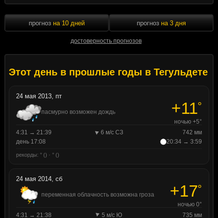
прогноз
на 10 дней
прогноз
на 3 дня
достоверность прогнозов
Этот день в прошлые годы в Тегульдете
24 мая 2013, пт
+11
°
пасмурно возможен дождь
ночью +5°
4:31 → 21:39
6 м/с СЗ
742 мм
день 17:08
20:34 → 3:59
рекорды: ° () · ° ()
24 мая 2014, сб
+17
°
переменная облачность возможна гроза
ночью 0°
4:31 → 21:38
5 м/с Ю
735 мм