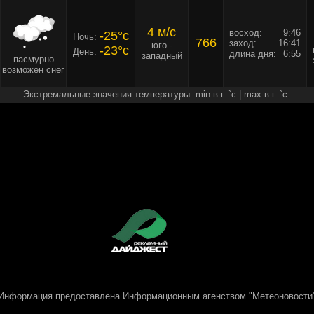
4 м/c
восход:
9:46
-25°c
Ночь:
766
заход:
16:41
юго -
-23°c
День:
длина дня:
6:55
западный
пасмурно
возможен снег
Экстремальные значения температуры: min в г. `c | max в г. `c
Информация предоставлена
Информационным агенством "Метеоновости