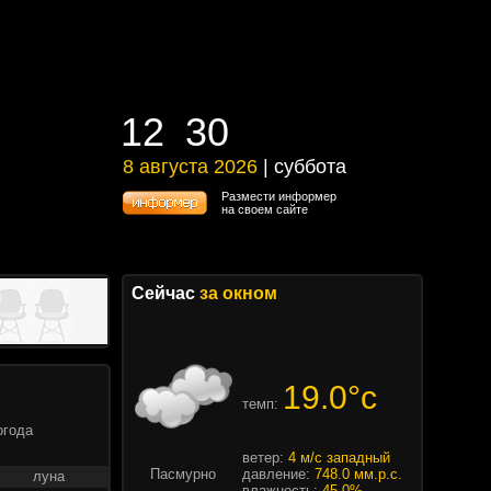
12
:
30
12
:
30
8 августа 2026
| суббота
8 августа 2026 | суббота
Размести информер
на своем сайте
Сейчас
за окном
19.0°c
темп:
огода
ветер:
4 м/с западный
Пасмурно
давление:
748.0 мм.р.с.
луна
влажность:
45.0%