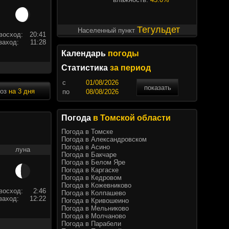
Тегульдет
Населенный пункт
восход:
20:41
заход:
11:28
Календарь
погоды
Статистика
за период
c
показать
ноз
на 3 дня
по
Погода
в Томской области
Погода в Томске
Погода в Александровском
Погода в Асино
луна
Погода в Бакчаре
Погода в Белом Яре
Погода в Каргаске
Погода в Кедровом
Погода в Кожевниково
восход:
2:46
Погода в Колпашево
заход:
12:22
Погода в Кривошеино
Погода в Мельниково
Погода в Молчаново
Погода в Парабели