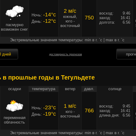
2 м/c
восход:
9:46
-14°c
Ночь:
южный,
750
заход:
16:41
-12°c
юго -
День:
долгота:
6:56
пасмурно
восточный
возможен снег
Экстремальные значения температуры: min в г. `c | max в г. `c
0 дней
прог
достоверность прогнозов
ь в прошлые годы в Тегульдете
осадки
температура
ветер
давл.
солнце
1 м/c
восход:
9:45
-23°c
Ночь:
766
заход:
16:41
юго -
-19°c
День:
длина дня:
6:56
восточный
переменная
облачность
Экстремальные значения температуры: min в г. `c | max в г. `c