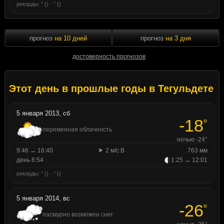
рекорды: ° () · ° ()
прогноз
на 10 дней
прогноз
на 3 дня
достоверность прогнозов
Этот день в прошлые годы в Тегульдете
5 января 2013, сб
-18
°
переменная облачность
ночью -24°
9:46 → 16:40
2 м/с В
763 мм
день 6:54
1:25 → 12:01
рекорды: ° () · ° ()
5 января 2014, вс
-26
°
пасмурно возможен снег