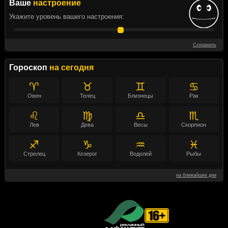
Ваше
настроение
Укажите уровень вашего настроения:
Сохранить
Гороскоп
на сегодня
♈
♉
♊
♋
Овен
Телец
Близнецы
Рак
♌
♍
♎
♏
Лев
Дева
Весы
Скорпион
♐
♑
♒
♓
Стрелец
Козерог
Водолей
Рыбы
на ближайшие дни