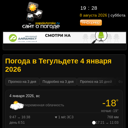
19
28
8 августа 2026
| суббота
Погода в Тегульдете 4 января
2026
Прогноз на 3 дня
Подробно на 3 дня
Прогноз на 10 дней
Факти
4 января 2026, вс
-18
°
переменная облачность
ночью -19°
9:47 → 16:38
1 м/с ЗСЗ
768 мм
день 6:51
17:21 → 11:03