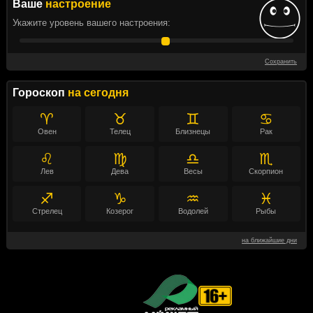
Ваше
настроение
Укажите уровень вашего настроения:
Сохранить
Гороскоп
на сегодня
♈
♉
♊
♋
Овен
Телец
Близнецы
Рак
♌
♍
♎
♏
Лев
Дева
Весы
Скорпион
♐
♑
♒
♓
Стрелец
Козерог
Водолей
Рыбы
на ближайшие дни