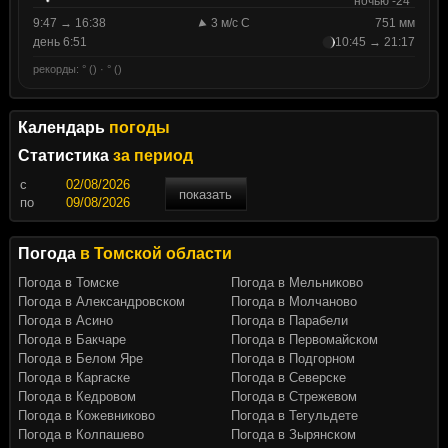
ночью -24°
9:47 → 16:38
3 м/с С
751 мм
день 6:51
10:45 → 21:17
рекорды: ° () · ° ()
Календарь
погоды
Статистика
за период
c
показать
по
Погода
в Томской области
Погода в Томске
Погода в Мельниково
Погода в Александровском
Погода в Молчаново
Погода в Асино
Погода в Парабели
Погода в Бакчаре
Погода в Первомайском
Погода в Белом Яре
Погода в Подгорном
Погода в Каргаске
Погода в Северске
Погода в Кедровом
Погода в Стрежевом
Погода в Кожевниково
Погода в Тегульдете
Погода в Колпашево
Погода в Зырянском