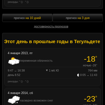
рекорды: ° () · ° ()
прогноз
на 10 дней
прогноз
на 3 дня
достоверность прогнозов
Этот день в прошлые годы в Тегульдете
4 января 2013, пт
-18
°
переменная облачность
ночью -28°
9:47 → 16:38
1 м/с Ю
764 мм
день 6:52
0:05 → 11:43
рекорды: ° () · ° ()
4 января 2014, сб
-23
°
пасмурно возможен снег