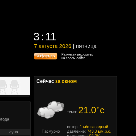
3
:
11
3
:
11
7 августа 2026
| пятница
7 августа 2026 | пятница
Размести информер
на своем сайте
Сейчас
за окном
21.0°c
темп:
огода
ветер:
1 м/с западный
Пасмурно
давление:
743.0 мм.р.с.
луна
влажность:
92.0%