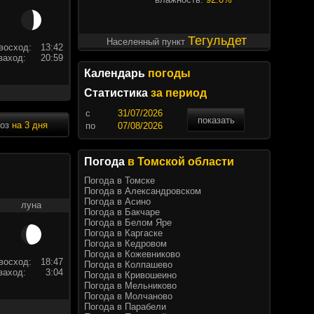
Тегульдет
Населенный пункт
восход:
13:42
заход:
20:59
Календарь
погоды
Статистика
за период
c
показать
ноз
на 3 дня
по
Погода
в Томской области
Погода в Томске
Погода в Александровском
Погода в Асино
луна
Погода в Бакчаре
Погода в Белом Яре
Погода в Каргаске
Погода в Кедровом
Погода в Кожевниково
восход:
18:47
Погода в Колпашево
заход:
3:04
Погода в Кривошеино
Погода в Мельниково
Погода в Молчаново
Погода в Парабели