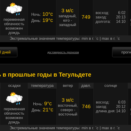
3 м/c
восход:
6:02
10°c
Ночь:
западный,
749
заход:
20:13
переменная
19°c
юго -
День:
долгота:
14:10
облачность
западный
возможен
дождь
Экстремальные значения температуры: min в г. `c | max в г. `c
0 дней
прог
достоверность прогнозов
ь в прошлые годы в Тегульдете
осадки
температура
ветер
давл.
солнце
3 м/c
восход:
6:03
9°c
Ночь:
восточный,
746
заход:
20:12
переменная
21°c
северо -
День:
длина дня:
14:10
облачность
восточный
возможен
дождь
Экстремальные значения температуры: min в г. `c | max в г. `c