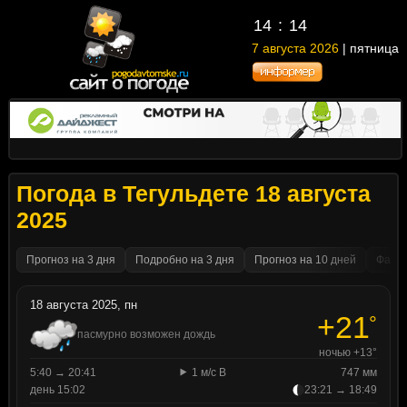
14
14
7 августа 2026
| пятница
Погода в Тегульдете 18 августа
2025
Прогноз на 3 дня
Подробно на 3 дня
Прогноз на 10 дней
Факти
18 августа 2025, пн
+21
°
пасмурно возможен дождь
ночью +13°
5:40 → 20:41
1 м/с В
747 мм
день 15:02
23:21 → 18:49