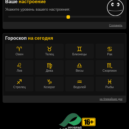
Ваше
настроение
Укажите уровень вашего настроения:
Сохранить
Гороскоп
на сегодня
♈
♉
♊
♋
Овен
Телец
Близнецы
Рак
♌
♍
♎
♏
Лев
Дева
Весы
Скорпион
♐
♑
♒
♓
Стрелец
Козерог
Водолей
Рыбы
на ближайшие дни