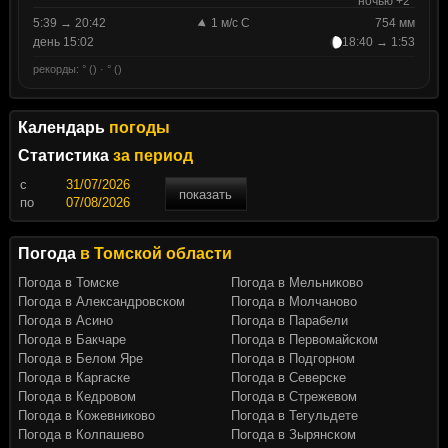
ночью +2°
5:39 → 20:42
1 м/с С
754 мм
день 15:02
18:40 → 1:53
рекорды: ° () · ° ()
Календарь
погоды
Статистика
за период
c
показать
по
Погода
в Томской области
Погода в Томске
Погода в Мельниково
Погода в Александровском
Погода в Молчаново
Погода в Асино
Погода в Парабели
Погода в Бакчаре
Погода в Первомайском
Погода в Белом Яре
Погода в Подгорном
Погода в Каргаске
Погода в Северске
Погода в Кедровом
Погода в Стрежевом
Погода в Кожевниково
Погода в Тегульдете
Погода в Колпашево
Погода в Зырянском