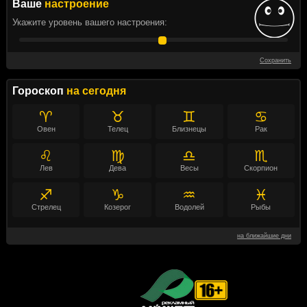
Ваше
настроение
Укажите уровень вашего настроения:
Сохранить
Гороскоп
на сегодня
♈
♉
♊
♋
Овен
Телец
Близнецы
Рак
♌
♍
♎
♏
Лев
Дева
Весы
Скорпион
♐
♑
♒
♓
Стрелец
Козерог
Водолей
Рыбы
на ближайшие дни