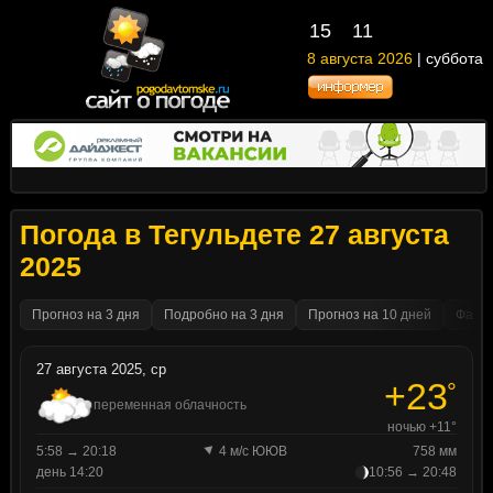
15
11
8 августа 2026
| суббота
Погода в Тегульдете 27 августа
2025
Прогноз на 3 дня
Подробно на 3 дня
Прогноз на 10 дней
Факти
27 августа 2025, ср
+23
°
переменная облачность
ночью +11°
5:58 → 20:18
4 м/с ЮЮВ
758 мм
день 14:20
10:56 → 20:48