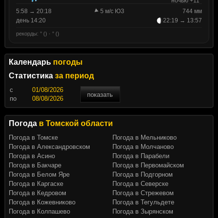
ночью +11°
5:58 → 20:18
5 м/с ЮЗ
744 мм
день 14:20
22:19 → 13:57
рекорды: ° () · ° ()
Календарь
погоды
Статистика
за период
c
показать
по
Погода
в Томской области
Погода в Томске
Погода в Мельниково
Погода в Александровском
Погода в Молчаново
Погода в Асино
Погода в Парабели
Погода в Бакчаре
Погода в Первомайском
Погода в Белом Яре
Погода в Подгорном
Погода в Каргаске
Погода в Северске
Погода в Кедровом
Погода в Стрежевом
Погода в Кожевниково
Погода в Тегульдете
Погода в Колпашево
Погода в Зырянском