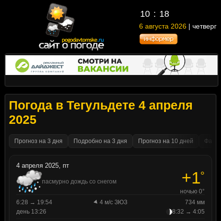
10
:
18
6 августа 2026
| четверг
Погода в Тегульдете 4 апреля
2025
Прогноз на 3 дня
Подробно на 3 дня
Прогноз на 10 дней
Факти
4 апреля 2025, пт
+1
°
пасмурно дождь со снегом
ночью 0°
6:28 → 19:54
4 м/с ЗЮЗ
734 мм
день 13:26
8:32 → 4:05