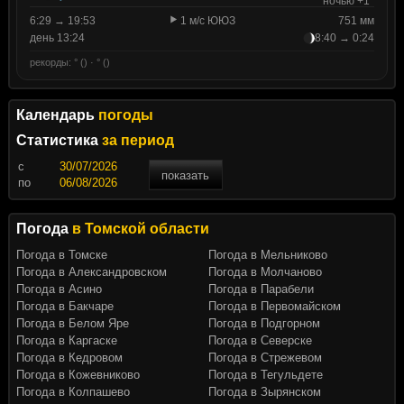
ночью +1°
6:29 → 19:53
1 м/с ЮЮЗ
751 мм
день 13:24
8:40 → 0:24
рекорды: ° () · ° ()
Календарь
погоды
Статистика
за период
c
показать
по
Погода
в Томской области
Погода в Томске
Погода в Мельниково
Погода в Александровском
Погода в Молчаново
Погода в Асино
Погода в Парабели
Погода в Бакчаре
Погода в Первомайском
Погода в Белом Яре
Погода в Подгорном
Погода в Каргаске
Погода в Северске
Погода в Кедровом
Погода в Стрежевом
Погода в Кожевниково
Погода в Тегульдете
Погода в Колпашево
Погода в Зырянском