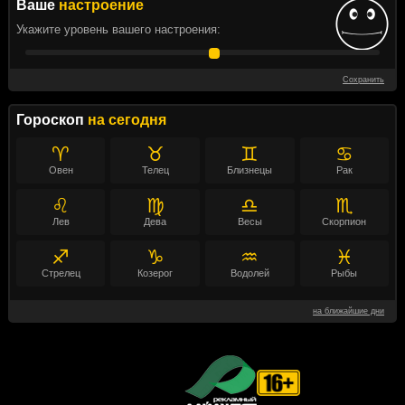
Ваше
настроение
Укажите уровень вашего настроения:
Сохранить
Гороскоп
на сегодня
♈
♉
♊
♋
Овен
Телец
Близнецы
Рак
♌
♍
♎
♏
Лев
Дева
Весы
Скорпион
♐
♑
♒
♓
Стрелец
Козерог
Водолей
Рыбы
на ближайшие дни