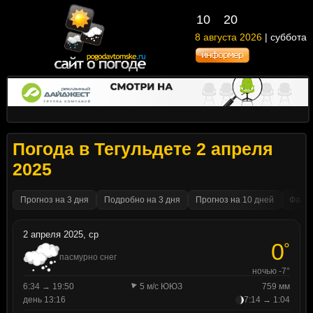
10
20
8 августа 2026
| суббота
Погода в Тегульдете 2 апреля
2025
Прогноз на 3 дня
Подробно на 3 дня
Прогноз на 10 дней
Факти
2 апреля 2025, ср
0
°
пасмурно снег
ночью -7°
6:34 → 19:50
5 м/с ЮЮЗ
759 мм
день 13:16
7:14 → 1:04