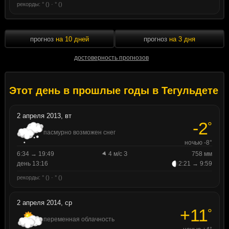
рекорды: ° () · ° ()
прогноз
на 10 дней
прогноз
на 3 дня
достоверность прогнозов
Этот день в прошлые годы в Тегульдете
2 апреля 2013, вт
-2
°
пасмурно возможен снег
ночью -8°
6:34 → 19:49
4 м/с З
758 мм
день 13:16
2:21 → 9:59
рекорды: ° () · ° ()
2 апреля 2014, ср
+11
°
переменная облачность