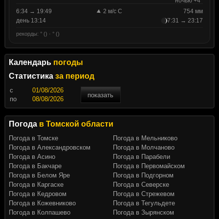
ночью +4°
6:34 → 19:49
2 м/с С
754 мм
день 13:14
7:31 → 23:17
рекорды: ° () · ° ()
Календарь
погоды
Статистика
за период
c
показать
по
Погода
в Томской области
Погода в Томске
Погода в Мельниково
Погода в Александровском
Погода в Молчаново
Погода в Асино
Погода в Парабели
Погода в Бакчаре
Погода в Первомайском
Погода в Белом Яре
Погода в Подгорном
Погода в Каргаске
Погода в Северске
Погода в Кедровом
Погода в Стрежевом
Погода в Кожевниково
Погода в Тегульдете
Погода в Колпашево
Погода в Зырянском