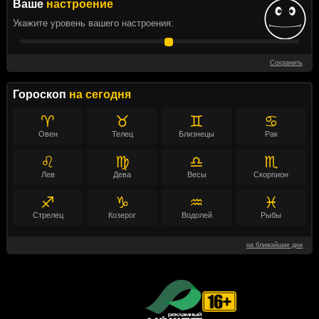
Ваше
настроение
Укажите уровень вашего настроения:
Сохранить
Гороскоп
на сегодня
♈
♉
♊
♋
Овен
Телец
Близнецы
Рак
♌
♍
♎
♏
Лев
Дева
Весы
Скорпион
♐
♑
♒
♓
Стрелец
Козерог
Водолей
Рыбы
на ближайшие дни