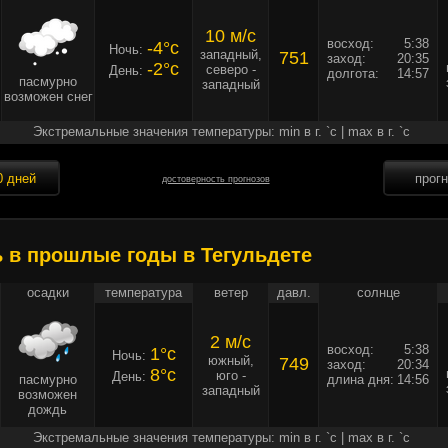
10 м/c
восход:
5:38
-4°c
Ночь:
западный,
751
заход:
20:35
-2°c
северо -
День:
долгота:
14:57
пасмурно
западный
возможен снег
Экстремальные значения температуры: min в г. `c | max в г. `c
0 дней
прог
достоверность прогнозов
ь в прошлые годы в Тегульдете
осадки
температура
ветер
давл.
солнце
2 м/c
восход:
5:38
1°c
Ночь:
южный,
749
заход:
20:34
8°c
юго -
День:
пасмурно
длина дня:
14:56
западный
возможен
дождь
Экстремальные значения температуры: min в г. `c | max в г. `c