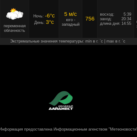
5 м/c
восход:
5:39
-6°c
Ночь:
756
заход:
20:34
юго -
3°c
День:
длина дня:
14:55
западный
переменная
облачность
Экстремальные значения температуры: min в г. `c | max в г. `c
Информация предоставлена
Информационным агенством "Метеоновости