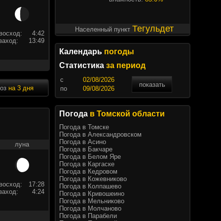
Тегульдет
Населенный пункт
восход:
4:42
заход:
13:49
Календарь
погоды
Статистика
за период
c
показать
ноз
на 3 дня
по
Погода
в Томской области
Погода в Томске
Погода в Александровском
Погода в Асино
луна
Погода в Бакчаре
Погода в Белом Яре
Погода в Каргаске
Погода в Кедровом
Погода в Кожевниково
восход:
17:28
Погода в Колпашево
заход:
4:24
Погода в Кривошеино
Погода в Мельниково
Погода в Молчаново
Погода в Парабели