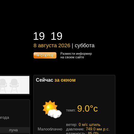
19
:
19
19
:
19
8 августа 2026
| суббота
8 августа 2026 | суббота
Размести информер
на своем сайте
Сейчас
за окном
9.0°c
темп:
огода
ветер:
0 м/с штиль
Малооблачно
давление:
749.0 мм.р.с.
луна
влажность:
85.0%