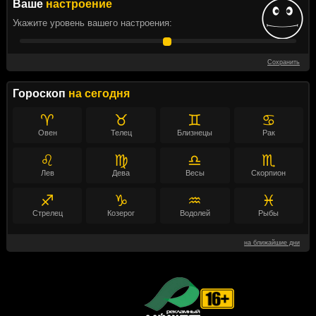
Ваше
настроение
Укажите уровень вашего настроения:
Сохранить
Гороскоп
на сегодня
♈
♉
♊
♋
Овен
Телец
Близнецы
Рак
♌
♍
♎
♏
Лев
Дева
Весы
Скорпион
♐
♑
♒
♓
Стрелец
Козерог
Водолей
Рыбы
на ближайшие дни