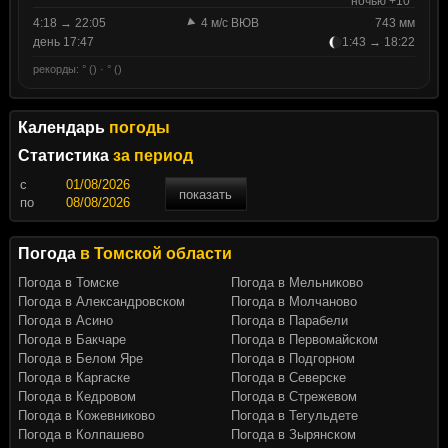
ночью +10°
4:18 → 22:05
4 м/с ВЮВ
743 мм
день 17:47
1:43 → 18:22
рекорды: ° () · ° ()
Календарь
погоды
Статистика
за период
c
показать
по
Погода
в Томской области
Погода в Томске
Погода в Мельниково
Погода в Александровском
Погода в Молчаново
Погода в Асино
Погода в Парабели
Погода в Бакчаре
Погода в Первомайском
Погода в Белом Яре
Погода в Подгорном
Погода в Каргаске
Погода в Северске
Погода в Кедровом
Погода в Стрежевом
Погода в Кожевниково
Погода в Тегульдете
Погода в Колпашево
Погода в Зырянском