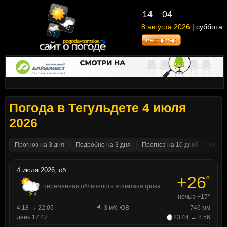
14
04
8 августа 2026
| суббота
Погода в Тегульдете 4 июля
2026
Прогноз на 3 дня
Подробно на 3 дня
Прогноз на 10 дней
Факти
4 июля 2026, сб
+26
°
переменная облачность возможна гроза
ночью +17°
4:18 → 22:05
3 м/с ЮВ
746 мм
день 17:47
23:44 → 8:56