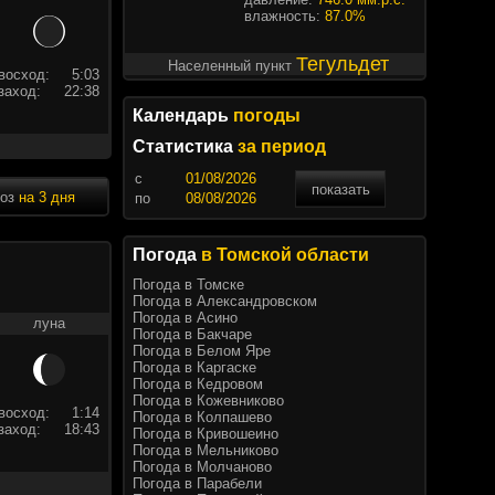
влажность:
87.0%
Тегульдет
Населенный пункт
восход:
5:03
заход:
22:38
Календарь
погоды
Статистика
за период
c
показать
ноз
на 3 дня
по
Погода
в Томской области
Погода в Томске
Погода в Александровском
Погода в Асино
луна
Погода в Бакчаре
Погода в Белом Яре
Погода в Каргаске
Погода в Кедровом
Погода в Кожевниково
восход:
1:14
Погода в Колпашево
заход:
18:43
Погода в Кривошеино
Погода в Мельниково
Погода в Молчаново
Погода в Парабели