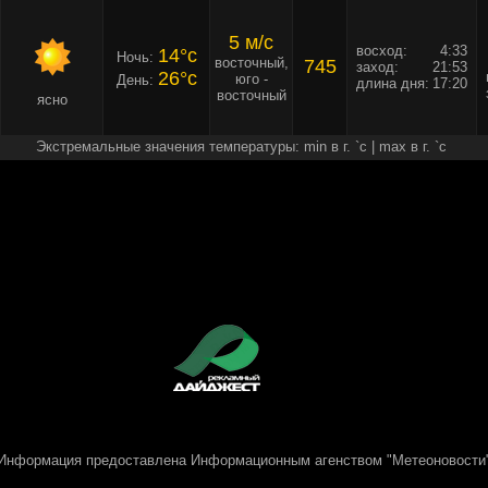
5 м/c
восход:
4:33
14°c
Ночь:
восточный,
745
заход:
21:53
26°c
юго -
День:
длина дня:
17:20
восточный
ясно
Экстремальные значения температуры: min в г. `c | max в г. `c
Информация предоставлена
Информационным агенством "Метеоновости