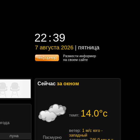
22
39
22
39
7 августа 2026
| пятница
7 августа 2026 | пятница
Размести информер
на своем сайте
Сейчас
за окном
14.0°c
темп:
огода
ветер:
1 м/с юго -
западный
луна
Пасмурно
давление:
746.0 мм.р.с.