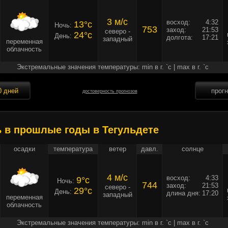
3 м/c
восход:
4:32
13°c
Ночь:
753
заход:
21:53
северо -
24°c
День:
долгота:
17:21
западный
переменная
облачность
Экстремальные значения температуры: min в г. `c | max в г. `c
0 дней
прог
достоверность прогнозов
ь в прошлые годы в Тегульдете
осадки
температура
ветер
давл.
солнце
4 м/c
восход:
4:33
9°c
Ночь:
744
заход:
21:53
северо -
29°c
День:
длина дня:
17:20
западный
переменная
облачность
Экстремальные значения температуры: min в г. `c | max в г. `c