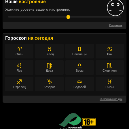
Ваше
настроение
Укажите уровень вашего настроения:
Сохранить
Гороскоп
на сегодня
♈
♉
♊
♋
Овен
Телец
Близнецы
Рак
♌
♍
♎
♏
Лев
Дева
Весы
Скорпион
♐
♑
♒
♓
Стрелец
Козерог
Водолей
Рыбы
на ближайшие дни