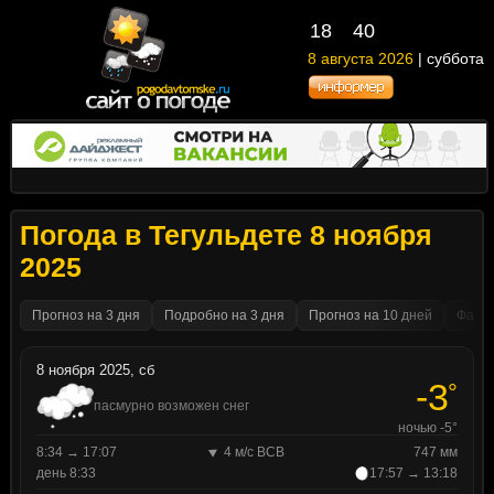
18
40
8 августа 2026
| суббота
Погода в Тегульдете 8 ноября
2025
Прогноз на 3 дня
Подробно на 3 дня
Прогноз на 10 дней
Факти
8 ноября 2025, сб
-3
°
пасмурно возможен снег
ночью -5°
8:34 → 17:07
4 м/с ВСВ
747 мм
день 8:33
17:57 → 13:18