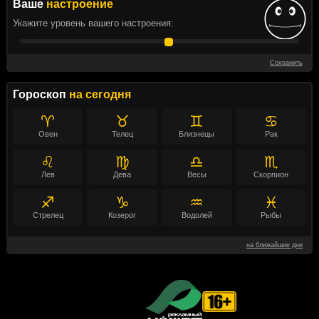
Ваше
настроение
Укажите уровень вашего настроения:
Сохранить
Гороскоп
на сегодня
♈
♉
♊
♋
Овен
Телец
Близнецы
Рак
♌
♍
♎
♏
Лев
Дева
Весы
Скорпион
♐
♑
♒
♓
Стрелец
Козерог
Водолей
Рыбы
на ближайшие дни