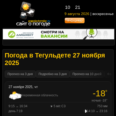
10
:
21
9 августа 2026
| воскресенье
Погода в Тегульдете 27 ноября
2025
Прогноз на 3 дня
Подробно на 3 дня
Прогноз на 10 дней
Факти
27 ноября 2025, чт
-18
°
переменная облачность
ночью -18°
9:15 → 16:34
5 м/с СЗ
753 мм
день 7:19
14:10 → 23:16