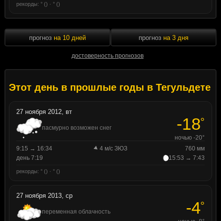
рекорды: ° () · ° ()
прогноз
на 10 дней
прогноз
на 3 дня
достоверность прогнозов
Этот день в прошлые годы в Тегульдете
27 ноября 2012, вт
-18
°
пасмурно возможен снег
ночью -20°
9:15 → 16:34
4 м/с ЗЮЗ
760 мм
день 7:19
15:53 → 7:43
рекорды: ° () · ° ()
27 ноября 2013, ср
-4
°
переменная облачность