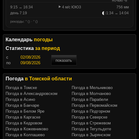
ночью -8°
9:15 → 16:34
4 м/с ЮЮЗ
756 мм
день 7:19
1:34 → 14:04
рекорды: ° () · ° ()
Календарь
погоды
Статистика
за период
c
показать
по
Погода
в Томской области
Погода в Томске
Погода в Мельниково
Погода в Александровском
Погода в Молчаново
Погода в Асино
Погода в Парабели
Погода в Бакчаре
Погода в Первомайском
Погода в Белом Яре
Погода в Подгорном
Погода в Каргаске
Погода в Северске
Погода в Кедровом
Погода в Стрежевом
Погода в Кожевниково
Погода в Тегульдете
Погода в Колпашево
Погода в Зырянском