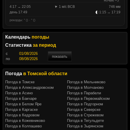
ночью +5°
4:17 → 22:05
1 м/с ВСВ
746 мм
день 17:49
1:15 → 17:19
рекорды: ° () · ° ()
Календарь
погоды
Статистика
за период
c
показать
по
Погода
в Томской области
Погода в Томске
Погода в Мельниково
Погода в Александровском
Погода в Молчаново
Погода в Асино
Погода в Парабели
Погода в Бакчаре
Погода в Первомайском
Погода в Белом Яре
Погода в Подгорном
Погода в Каргаске
Погода в Северске
Погода в Кедровом
Погода в Стрежевом
Погода в Кожевниково
Погода в Тегульдете
Погода в Колпашево
Погода в Зырянском