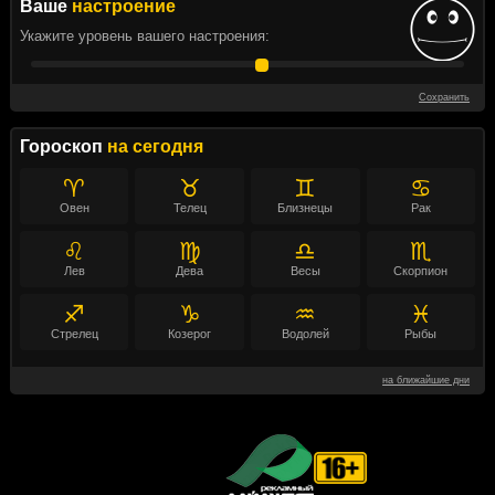
Ваше
настроение
Укажите уровень вашего настроения:
Сохранить
Гороскоп
на сегодня
♈
♉
♊
♋
Овен
Телец
Близнецы
Рак
♌
♍
♎
♏
Лев
Дева
Весы
Скорпион
♐
♑
♒
♓
Стрелец
Козерог
Водолей
Рыбы
на ближайшие дни