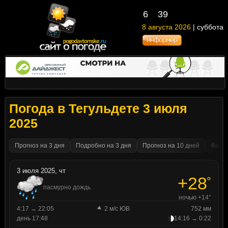
6
39
8 августа 2026
| суббота
Погода в Тегульдете 3 июля
2025
Прогноз на 3 дня
Подробно на 3 дня
Прогноз на 10 дней
Факти
3 июля 2025, чт
+28
°
пасмурно дождь
ночью +14°
4:17 → 22:05
2 м/с ЮВ
752 мм
день 17:48
14:16 → 0:22